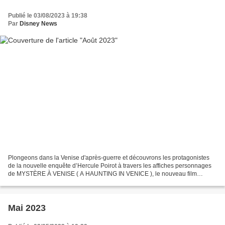
Publié le 03/08/2023 à 19:38
Par
Disney News
Plongeons dans la Venise d'après-guerre et découvrons les protagonistes
de la nouvelle enquête d’Hercule Poirot à travers les affiches personnages
de MYSTÈRE À VENISE ( A HAUNTING IN VENICE ), le nouveau film
événement de Kenneth Branagh. MYSTÈRE À VENISE...
Mai 2023