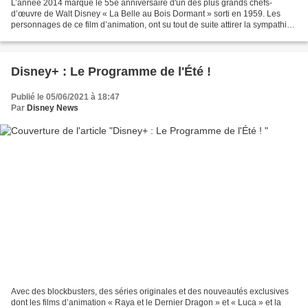
L’année 2014 marque le 55e anniversaire d'un des plus grands chefs-
d’œuvre de Walt Disney « La Belle au Bois Dormant » sorti en 1959. Les
personnages de ce film d’animation, ont su tout de suite attirer la sympathie
des spectateurs, mais un en particulier,...
Disney+ : Le Programme de l'Été !
Publié le 05/06/2021 à 18:47
Par
Disney News
Avec des blockbusters, des séries originales et des nouveautés exclusives
dont les films d’animation « Raya et le Dernier Dragon » et « Luca » et la