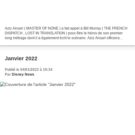
Aziz Ansari ( MASTER OF NONE ) a fait appel à Bill Murray ( THE FRENCH
DISPATCH , LOST IN TRANSLATION ) pour être le héros de son premier
long métrage dont il a également écrit le scénario. Aziz Ansari officiera
également en tant que producteur aux côtés...
Janvier 2022
Publié le 04/01/2022 à 19:34
Par
Disney News