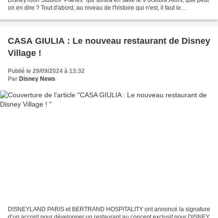
DisneyToon Studios "Planes" qui sortira en salle le 9 octobre.Alors, que peut
on en dire ? Tout d'abord, au niveau de l'histoire qui n'est, il faut le
reconnaît... re pas très originale...
CASA GIULIA : Le nouveau restaurant de Disney
Village !
Publié le 29/09/2024 à 13:32
Par
Disney News
DISNEYLAND PARIS et BERTRAND HOSPITALITY ont annoncé la signature
d’un accord pour développer un restaurant au concept exclusif pour DISNEY