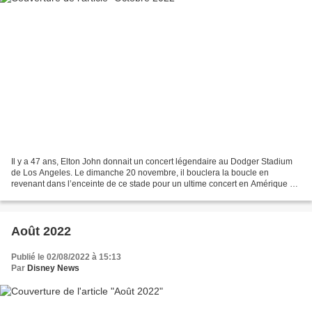
Il y a 47 ans, Elton John donnait un concert légendaire au Dodger Stadium
de Los Angeles. Le dimanche 20 novembre, il bouclera la boucle en
revenant dans l’enceinte de ce stade pour un ultime concert en Amérique du
Nord. Retransmis en direct sur Disney+,...
Août 2022
Publié le 02/08/2022 à 15:13
Par
Disney News