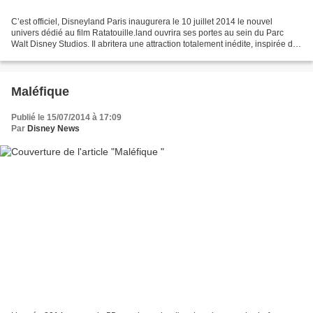
C’est officiel, Disneyland Paris inaugurera le 10 juillet 2014 le nouvel
univers dédié au film Ratatouille.land ouvrira ses portes au sein du Parc
Walt Disney Studios. Il abritera une attraction totalement inédite, inspirée du
plus français des films...
Maléfique
Publié le 15/07/2014 à 17:09
Par
Disney News