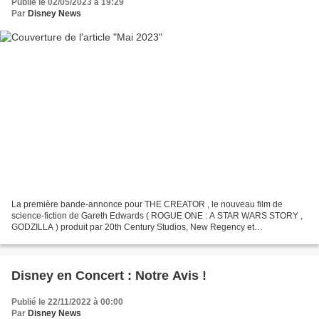
Publié le 02/05/2023 à 19:29
Par
Disney News
La première bande-annonce pour THE CREATOR , le nouveau film de
science-fiction de Gareth Edwards ( ROGUE ONE : A STAR WARS STORY ,
GODZILLA ) produit par 20th Century Studios, New Regency et
Entertainment One a été dévoilée. THE CREATOR met en vedette...
Disney en Concert : Notre Avis !
Publié le 22/11/2022 à 00:00
Par
Disney News