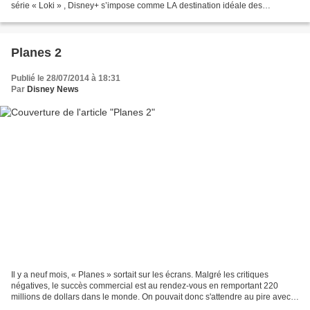
série « Loki » , Disney+ s’impose comme LA destination idéale des
vacances ! Disney+ dévoile sa programmation...
Planes 2
Publié le 28/07/2014 à 18:31
Par
Disney News
Il y a neuf mois, « Planes » sortait sur les écrans. Malgré les critiques
négatives, le succès commercial est au rendez-vous en remportant 220
millions de dollars dans le monde. On pouvait donc s'attendre au pire avec «
Planes 2 », mais il n'en ai rien....