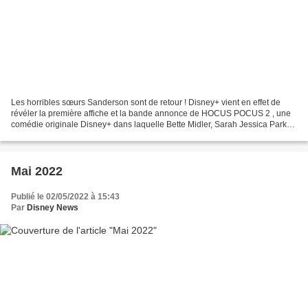
Les horribles sœurs Sanderson sont de retour ! Disney+ vient en effet de
révéler la première affiche et la bande annonce de HOCUS POCUS 2 , une
comédie originale Disney+ dans laquelle Bette Midler, Sarah Jessica Parker
et Kathy Najimy retrouvent les personnages...
Mai 2022
Publié le 02/05/2022 à 15:43
Par
Disney News