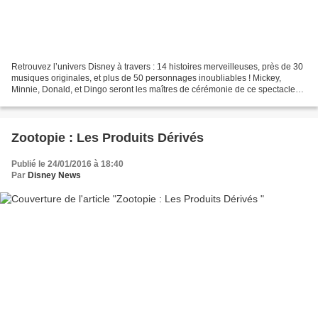
Retrouvez l’univers Disney à travers : 14 histoires merveilleuses, près de 30
musiques originales, et plus de 50 personnages inoubliables ! Mickey,
Minnie, Donald, et Dingo seront les maîtres de cérémonie de ce spectacle
époustouflant ! Garçons et filles...
Zootopie : Les Produits Dérivés
Publié le 24/01/2016 à 18:40
Par
Disney News