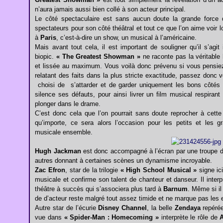
n’aura jamais aussi bien collé à son acteur principal.
Le côté spectaculaire est sans aucun doute la grande force d
spectateurs pour son côté théâtral et tout ce que l’on aime voir 
à
Paris
, c’est-à-dire un show, un musical à l’américaine.
Mais avant tout cela, il est important de souligner qu’il s’agi
biopic.
« The Greatest Showman »
ne raconte pas la véritable 
et lissée au maximum. Vous voilà donc prévenu si vous pensi
relatant des faits dans la plus stricte exactitude, passez donc 
choisi de s’attarder et de garder uniquement les bons côtés 
silence ses défauts, pour ainsi livrer un film musical respiran
plonger dans le drame.
C’est donc cela que l’on pourrait sans doute reprocher à cette
qu’importe, ce sera alors l’occasion pour les petits et les g
musicale ensemble.
Hugh Jackman
est donc accompagné à l’écran par une troupe d’
autres donnant à certaines scènes un dynamisme incroyable.
Zac Efron
, star de la trilogie
« High School Musical »
signe ic
musicale et confirme son talent de chanteur et danseur. Il interp
théâtre à succès qui s’associera plus tard à
Barnum
. Même si il
de d’acteur reste malgré tout assez timide et ne marque pas les e
Autre star de l’écurie
Disney Channel
, la belle
Zendaya
repérée
vue dans
« Spider-Man : Homecoming »
interprète le rôle de