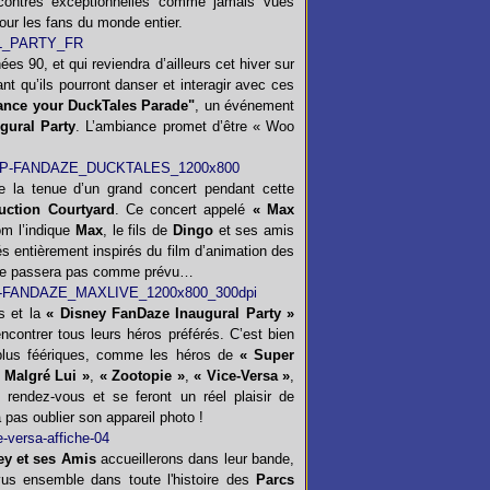
contres exceptionnelles comme jamais vues
pour les fans du monde entier.
es 90, et qui reviendra d’ailleurs cet hiver sur
nt qu’ils pourront danser et interagir avec ces
ance your DuckTales Parade"
, un événement
gural Party
. L’ambiance promet d’être « Woo
 la tenue d’un grand concert pendant cette
ction Courtyard
. Ce concert appelé
« Max
m l’indique
Max
, le fils de
Dingo
et ses amis
 entièrement inspirés du film d’animation des
e se passera pas comme prévu…
s et la
« Disney FanDaze Inaugural Party »
ncontrer tous leurs héros préférés. C’est bien
 plus féériques, comme les héros de
« Super
r Malgré Lui »
,
« Zootopie »
,
« Vice-Versa »
,
 rendez-vous et se feront un réel plaisir de
a pas oublier son appareil photo !
ey et ses Amis
accueillerons dans leur bande,
vus ensemble dans toute l'histoire des
Parcs