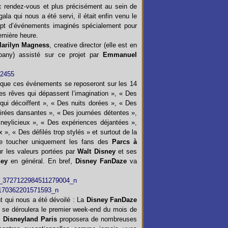
 rendez-vous et plus précisément au sein de
la qui nous a été servi, il était enfin venu le
ept d’événements imaginés spécialement pour
emière heure.
arilyn Magness
, creative director (elle est en
any) assisté sur ce projet par
Emmanuel
t que ces événements se reposeront sur les 14
es rêves qui dépassent l’imagination », « Des
qui décoiffent », « Des nuits dorées », « Des
irées dansantes », « Des journées détentes »,
neylicieux », « Des expériences déjantées »,
, « Des défilés trop stylés » et surtout de la
e toucher uniquement les fans des
Parcs à
r les valeurs portées par
Walt Disney
et ses
ney
en général. En bref,
Disney FanDaze
va
 qui nous a été dévoilé : La
Disney FanDaze
és se déroulera le premier week-end du mois de
n
Disneyland Paris
proposera de nombreuses