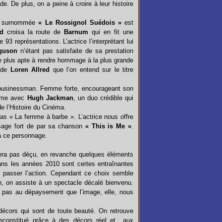
 De plus, on a peine à croire à leur histoire
surnommée
« Le Rossignol Suédois »
est
d
croisa la route de
Barnum
qui en fit une
93 représentations. L’actrice l’interprétant lui
guson
n’étant pas satisfaite de sa prestation
ste plus apte à rendre hommage à la plus grande
x de
Loren Allred
que l’on entend sur le titre
 businessman. Femme forte, encourageant son
orme avec
Hugh Jackman
, un duo crédible qui
e l’Histoire du Cinéma.
ias « La femme à barbe ». L’actrice nous offre
sage fort de par sa chanson
« This is Me »
.
 à ce personnage.
sera pas déçu, en revanche quelques éléments
dans les années 2010 sont certes entraînantes
 passer l’action. Cependant ce choix semble
, on assiste à un spectacle décalé bienvenu.
e pas au dépaysement que l’image, elle, nous
écors qui sont de toute beauté. On retrouve
constitué grâce à des décors réel et aux