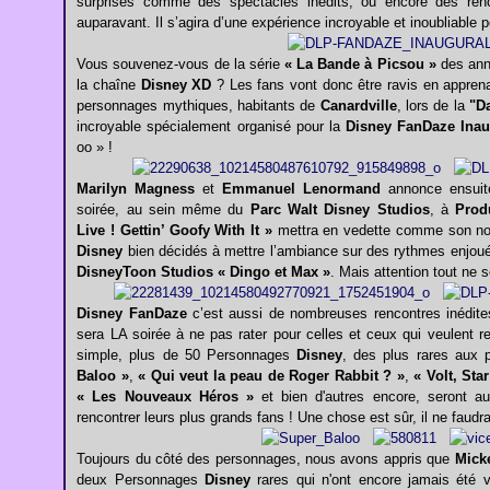
surprises comme des spectacles inédits, ou encore des ren
auparavant. Il s’agira d’une expérience incroyable et inoubliable 
Vous souvenez-vous de la série
« La Bande à Picsou »
des anné
la chaîne
Disney XD
? Les fans vont donc être ravis en apprena
personnages mythiques, habitants de
Canardville
, lors de la
"D
incroyable spécialement organisé pour la
Disney FanDaze Inau
oo » !
Marilyn Magness
et
Emmanuel Lenormand
annonce ensuite
soirée, au sein même du
Parc Walt Disney Studios
, à
Produ
Live ! Gettin’ Goofy With It »
mettra en vedette comme son no
Disney
bien décidés à mettre l’ambiance sur des rythmes enjoués
DisneyToon Studios « Dingo et Max »
. Mais attention tout n
Disney FanDaze
c’est aussi de nombreuses rencontres inédite
sera LA soirée à ne pas rater pour celles et ceux qui veulent re
simple, plus de 50 Personnages
Disney
, des plus rares aux
Baloo »
,
« Qui veut la peau de Roger Rabbit ? »
,
« Volt, Sta
« Les Nouveaux Héros »
et bien d'autres encore, seront au
rencontrer leurs plus grands fans ! Une chose est sûr, il ne faudr
Toujours du côté des personnages, nous avons appris que
Mick
deux Personnages
Disney
rares qui n'ont encore jamais été 