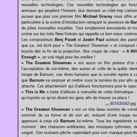
nouvelles technologies. Ces nouvelles technologies qui fo
animaux qui peuplent l’histoire, leur donnant un côté trop cartoo
avouer que pour son premier film
Michael Gracey
nous offre un
particulière à la scène d’introduction retraçant la jeunesse de
Ba
de jolies trouvailles visuelles. Tout simplement envoutante et m
scène sur les toits New-Yorkais qui rappelle ce bon vieux cinéma
Les compositeurs
Benj Pasek
et
Justin Paul
auteurs des parol
que ça, ont écrit pour « The Greatest Showman » et composé u
boucle dès la fin de la projection. Nos coups de cœur :
« A Mil
Enough »
, un vrai régal pour les oreilles !
« The Greatest Showman »
est aussi un film porteur d’un 
l’acceptation de soi-même, des autres et celle de la quête iden
troupe de Barnum, ces êtres humains que la société rejette à ca
que
Barnum
va exposer et mettre sous la lumière du jour afin q
attache. Cet attachement qui d’ailleurs fonctionnera pour le spe
« This is Me »
traite d’ailleurs à merveille de cette thématique :
qu’importe ce qu’en disent les gens afin de trouver sa place !
« The Greatest Showman »
est un très beau numéro de comé
sommet de sa forme et de son art, entouré d’une troupe non
approuvé à coup sûr
Barnum
lui-même. Tous les ingrédients so
moment : des chansons entêtantes, des musiques rythmées, d
soigné. Son scénario pêche cependant pour son manque peut-être