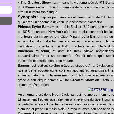
« The Greatest Showman »
, dans la vie romancée de
P.T Bar
du XIXème siècle. Production remplie de bonne humeur et de c
être un numéro fantastique !
Synopsis :
Inspirée par l’ambition et l’imagination de P.T Barnum
qui a créé un spectacle devenu un phénomène planétaire.
Phineas Taylor Barnum
est né le 5 juillet 1810 dans une modest
en 1825, il part pour
New-York
où il exerce plusieurs petit boulo
montreurs d'animaux et le théâtre. A partir de là
Barnum
n’a qu’u
en aiguille, allant d’échec en succès et grâce à son optimis
l’industrie du spectacle. En 1841, il achète le
Scudder's Am
American Museum
) et dont les freak shows (exposition
extraordinaire) feront sa renommée. On dit même qu’il serait
curiosités exposées dons son musée.
Barnum
est surtout célèbre grâce au cirque qu’il a révolution
rare à cette époque ou encore en ajoutant et agrandissant le
américain était né !
Barnum
meurt en 1891 mais son œuvre conti
grâce à son cirque nommé
« The Greatest Show on Earth »
q
ultime représentation.
Au cinéma, c’est donc
Hugh Jackman
qui incarne cet homme rem
Et justement l’acteur australien en a à revendre du talent pour a
la vedette, éclipsant par la même occasion ses camarades de jeu.
s’amuse et prend un malin plaisir à renouer avec son passé de p
Greatest Showman »
est tout simplement la révélation d’un act