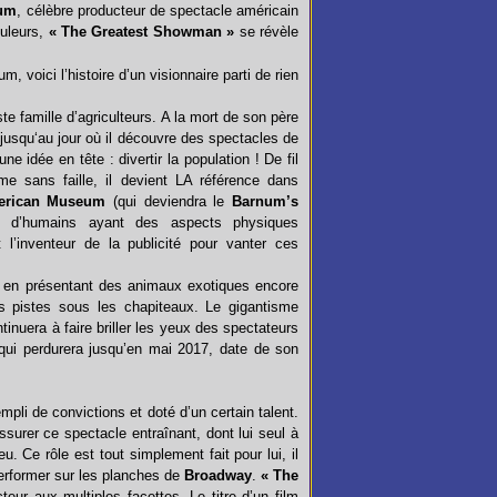
num
, célèbre producteur de spectacle américain
ouleurs,
« The Greatest Showman »
se révèle
, voici l’histoire d’un visionnaire parti de rien
e famille d’agriculteurs. A la mort de son père
t jusqu‘au jour où il découvre des spectacles de
ne idée en tête : divertir la population ! De fil
me sans faille, il devient LA référence dans
erican Museum
(qui deviendra le
Barnum’s
s d’humains ayant des aspects physiques
 l’inventeur de la publicité pour vanter ces
né en présentant des animaux exotiques encore
s pistes sous les chapiteaux. Le gigantisme
nuera à faire briller les yeux des spectateurs
ui perdurera jusqu’en mai 2017, date de son
pli de convictions et doté d’un certain talent.
ssurer ce spectacle entraînant, dont lui seul à
 Ce rôle est tout simplement fait pour lui, il
erformer sur les planches de
Broadway
.
« The
eur aux multiples facettes. Le titre d’un film