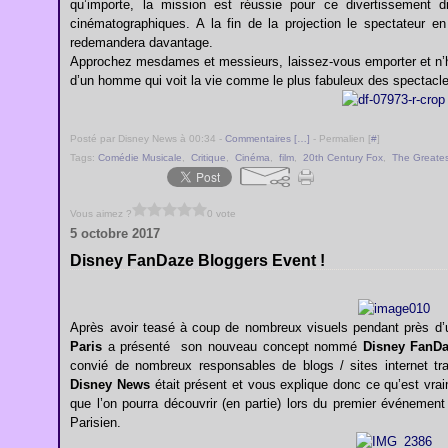
qu’importe, la mission est réussie pour ce divertissement
cinématographiques. A la fin de la projection le spectateur e
redemandera davantage.
Approchez mesdames et messieurs, laissez-vous emporter et n’h
d’un homme qui voit la vie comme le plus fabuleux des spectacle
Posté par Disney News à 00:34 -
Commentaires [
…
]
- Permalien [
#
]
Tags:
Comédie Musicale
,
Critique
,
Cinéma
,
film
,
20th Century Fox
,
The Greate
Vous aimez ?
0 vote
5 octobre 2017
Disney FanDaze Bloggers Event !
Après avoir teasé à coup de nombreux visuels pendant près d’
Paris
a présenté son nouveau concept nommé
Disney FanD
convié de nombreux responsables de blogs / sites internet tr
Disney News
était présent et vous explique donc ce qu’est vr
que l’on pourra découvrir (en partie) lors du premier événement
Parisien.