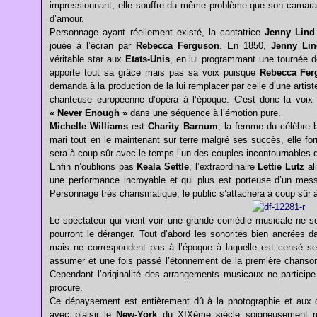
impressionnant, elle souffre du même problème que son camarade.
d’amour.
Personnage ayant réellement existé, la cantatrice
Jenny Lind
jouée à l’écran par
Rebecca Ferguson
. En 1850,
Jenny Lin
véritable star aux
Etats-Unis
, en lui programmant une tournée de 
apporte tout sa grâce mais pas sa voix puisque
Rebecca Fer
demanda à la production de la lui remplacer par celle d’une arti
chanteuse européenne d’opéra à l’époque. C’est donc la voi
« Never Enough »
dans une séquence à l’émotion pure.
Michelle Williams
est
Charity Barnum
, la femme du célèbre
mari tout en le maintenant sur terre malgré ses succès, elle f
sera à coup sûr avec le temps l’un des couples incontournables d
Enfin n’oublions pas
Keala Settle
, l’extraordinaire
Lettie Lutz
al
une performance incroyable et qui plus est porteuse d’un mes
Personnage très charismatique, le public s’attachera à coup sûr
Le spectateur qui vient voir une grande comédie musicale ne 
pourront le déranger. Tout d’abord les sonorités bien ancrées 
mais ne correspondent pas à l’époque à laquelle est censé se
assumer et une fois passé l’étonnement de la première chanson
Cependant l’originalité des arrangements musicaux ne particip
procure.
Ce dépaysement est entièrement dû à la photographie et aux d
avec plaisir le
New-York
du XIXème siècle soigneusement re