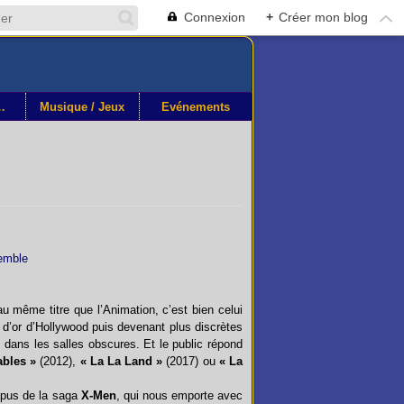
Connexion
+
Créer mon blog
othéque
Musique / Jeux
Événements
u même titre que l’Animation, c’est bien celui
e d’or d’Hollywood puis devenant plus discrètes
 dans les salles obscures. Et le public répond
ables »
(2012),
« La La Land »
(2017) ou
« La
opus de la saga
X-Men
, qui nous emporte avec