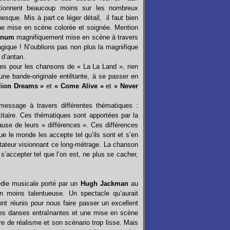
nctionnent beaucoup moins sur les nombreux
nesque. Mis à part ce léger détail, il faut bien
e mise en scène colorée et soignée. Mention
rnum
magnifiquement mise en scène à travers
agique ! N’oublions pas non plus la magnifique
 d’antan.
es pour les chansons de « La La Land », rien
ne bande-originale entêtante, à se passer en
lion Dreams »
et
« Come Alive »
et
« Never
message à travers différentes thématiques :
titaire. Ces thématiques sont apportées par la
use de leurs « différences ». Ces différences
ue le monde les accepte tel qu’ils sont et s’en
ctateur visionnant ce long-métrage. La chanson
 s’accepter tel que l’on est, ne plus se cacher,
die musicale porté par un
Hugh Jackman
au
 moins talentueuse. Un spectacle qu’aurait
nt réunis pour nous faire passer un excellent
es danses entraînantes et une mise en scène
 de réalisme et son scénario trop lisse. Mais