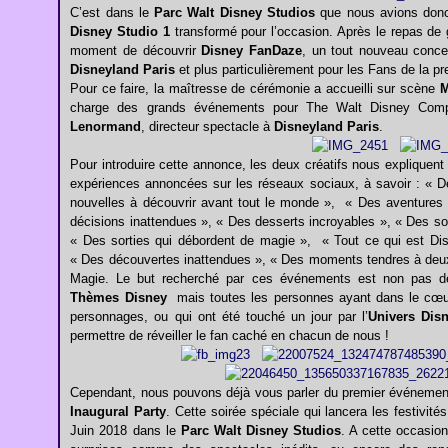
C’est dans le
Parc Walt Disney Studios
que nous avions donc
Disney Studio 1
transformé pour l’occasion. Après le repas de ga
moment de découvrir
Disney FanDaze
, un tout nouveau conc
Disneyland Paris
et plus particulièrement pour les Fans de la pr
Pour ce faire, la maîtresse de cérémonie a accueilli sur scène
M
charge des grands événements pour The Walt Disney Comp
Lenormand
, directeur spectacle à
Disneyland Paris
.
Pour introduire cette annonce, les deux créatifs nous expliquen
expériences annoncées sur les réseaux sociaux, à savoir : « D
nouvelles à découvrir avant tout le monde », « Des aventures 
décisions inattendues », « Des desserts incroyables », « Des so
« Des sorties qui débordent de magie », « Tout ce qui est Dis
« Des découvertes inattendues », « Des moments tendres à deux »
Magie. Le but recherché par ces événements est non pas d
Thèmes Disney
mais toutes les personnes ayant dans le cœu
personnages, ou qui ont été touché un jour par l’
Univers Dis
permettre de réveiller le fan caché en chacun de nous !
Cependant, nous pouvons déjà vous parler du premier événement
Inaugural Party
. Cette soirée spéciale qui lancera les festivit
Juin 2018 dans le
Parc Walt Disney Studios
. A cette occasio