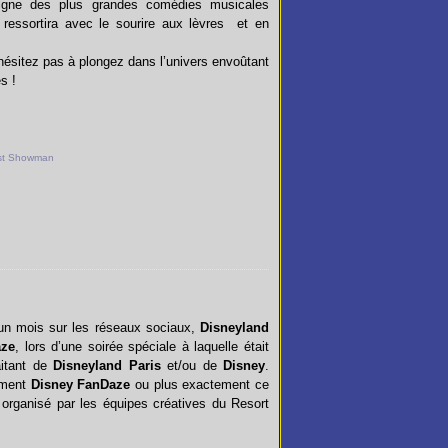
 digne des plus grandes comédies musicales
n ressortira avec le sourire aux lèvres et en
ésitez pas à plongez dans l’univers envoûtant
s !
st Showman
un mois sur les réseaux sociaux,
Disneyland
aze
, lors d’une soirée spéciale à laquelle était
aitant de
Disneyland Paris
et/ou de
Disney
.
aiment
Disney FanDaze
ou plus exactement ce
 organisé par les équipes créatives du Resort