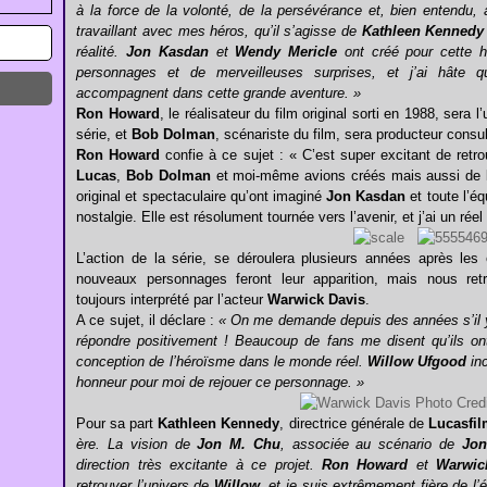
à la force de la volonté, de la persévérance et, bien entendu
travaillant avec mes héros, qu’il s’agisse de
Kathleen Kennedy
réalité.
Jon Kasdan
et
Wendy Mericle
ont créé pour cette hi
personnages et de merveilleuses surprises, et j’ai hâte 
accompagnent dans cette grande aventure. »
Ron Howard
, le réalisateur du film original sorti en 1988, sera
série, et
Bob Dolman
, scénariste du film, sera producteur consul
Ron Howard
confie à ce sujet : « C’est super excitant de retr
Lucas
,
Bob Dolman
et moi-même avions créés mais aussi de les 
original et spectaculaire qu’ont imaginé
Jon Kasdan
et toute l’éq
nostalgie. Elle est résolument tournée vers l’avenir, et j’ai un réel p
L’action de la série, se déroulera plusieurs années après les
nouveaux personnages feront leur apparition, mais nous r
toujours interprété par l’acteur
Warwick Davis
.
A ce sujet, il déclare :
« On me demande depuis des années s’il 
répondre positivement ! Beaucoup de fans me disent qu’ils ont 
conception de l’héroïsme dans le monde réel.
Willow Ufgood
inc
honneur pour moi de rejouer ce personnage. »
Pour sa part
Kathleen Kennedy
, directrice générale de
Lucasfil
ère. La vision de
Jon M. Chu
, associée au scénario de
Jon
direction très excitante à ce projet.
Ron Howard
et
Warwic
retrouver l’univers de
Willow
, et je suis extrêmement fière de l