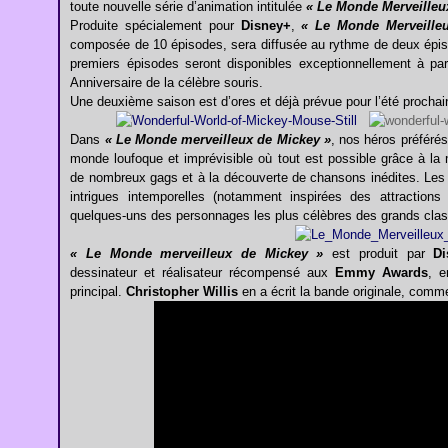
toute nouvelle série d’animation intitulée
« Le Monde Merveilleu
Produite spécialement pour
Disney+
,
« Le Monde Merveille
composée de 10 épisodes, sera diffusée au rythme de deux épi
premiers épisodes seront disponibles exceptionnellement à pa
Anniversaire de la célèbre souris.
Une deuxième saison est d’ores et déjà prévue pour l’été prochai
Dans
« Le Monde merveilleux de Mickey »
, nos héros préférés
monde loufoque et imprévisible où tout est possible grâce à l
de nombreux gags et à la découverte de chansons inédites. Les
intrigues intemporelles (notamment inspirées des attraction
quelques-uns des personnages les plus célèbres des grands clas
« Le Monde merveilleux de Mickey »
est produit par
Di
dessinateur et réalisateur récompensé aux
Emmy Awards
, e
principal.
Christopher Willis
en a écrit la bande originale, comme i