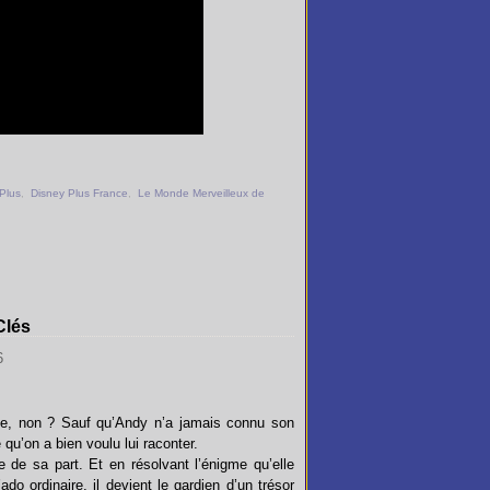
Plus
,
Disney Plus France
,
Le Monde Merveilleux de
Clés
ve, non ? Sauf qu’Andy n’a jamais connu son
e qu’on a bien voulu lui raconter.
e de sa part. Et en résolvant l’énigme qu’elle
ado ordinaire, il devient le gardien d’un trésor