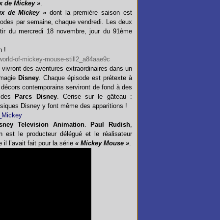
x de Mickey »
.
ux de Mickey »
dont la première saison est
sodes par semaine, chaque vendredi. Les deux
rtir du mercredi 18 novembre, jour du 91
ème
n !
 vivront des aventures extraordinaires dans un
a magie
Disney
. Chaque épisode est prétexte à
 décors contemporains serviront de fond à des
s des
Parcs Disney
. Cerise sur le gâteau :
siques Disney y font même des apparitions !
sney Television Animation
.
Paul Rudish
,
n est le producteur délégué et le réalisateur
l l’avait fait pour la série
« Mickey Mouse »
.