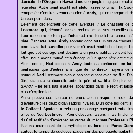
domicile de l’
Oregon
à
Hawaï
dans une jungle magique remplie 
légendes. Autre point positif est plutôt assez original :
la Soci
composée d’adultes venant en aide à
Andy
, qui ne manque ni de 
Un bon point donc.
L’élément déclencheur de cette aventure ? Le chasseur de t
Lostmore
, qui, débordé par ses recherches et ses trouvailles n’
Leur rencontre se fera par l’intermédiaire d’une lettre remise à
père. Par cette lettre,
Andy
apprend donc tout un tas de choses i
père l’avait fait surveiller pour voir s’il avait hérité de « l’espri
fait que cet ouvrage soit destiné à un jeune public, ce sont les 
effet, nous avons trouvé cela étrange qu’un grand-père estime que
Alors certes,
Ned
donne à
Andy
toute sa confiance, en lui c
périlleuses que d’autres ainsi que de nombreux moyens de
pourquoi
Ned Lostmore
n’en a pas fait autant avec sa fille. D’a
être) distance relationnelle entre le père et sa fille. De plus
d’Andy »
ne fera pas d’autres apparitions dans le récit et laiss
plus d’explications…
Autre preuve que l’auteur ne prend aucun risque et reste 
d’aventure : les deux organisations rivales. D’un côté les gentil
le Collectif
. Ajoutons à cela un personnage naviguant entre l
alliés de
Ned Lostmore
. Pour d’obscurs raisons mais finaleme
du
Collectif
afin d’exécuter les ordres du méchant
Professeur P
Parlons maintenant de la mythologie du land des
Parcs Disn
surtout le temps de quelques pages sur des perroquets parlant 