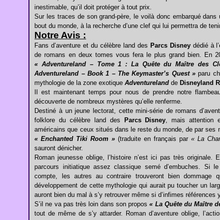
inestimable, qu’il doit protéger à tout prix.
Sur les traces de son grand-père, le voilà donc embarqué dans u
bout du monde, à la recherche d’une clef qui lui permettra de tenir
Notre Avis :
Fans d’aventure et du célèbre land des
Parcs Disney
dédié à l
de romans en deux tomes vous fera le plus grand bien. En 
« Adventureland – Tome 1 : La Quête du Maître des Cl
Adventureland – Book 1 – The Keymaster’s Quest »
paru c
mythologie de la zone exotique
Adventureland
de
Disneyland R
Il est maintenant temps pour nous de prendre notre flambeau,
découverte de nombreux mystères qu’elle renferme.
Destiné à un jeune lectorat, cette mini-série de romans d’avent
folklore du célèbre land des
Parcs Disney
, mais attention 
américains que ceux situés dans le reste du monde, de par ses
« Enchanted Tiki Room »
(traduite en français par
« La Cha
sauront dénicher.
Roman jeunesse oblige, l’histoire n’est ici pas très originale.
parcours initiatique assez classique semé d’embuches. Si le 
compte, les autres au contraire trouveront bien dommage qu
développement de cette mythologie qui aurait pu toucher un large
auront bien du mal à s’y retrouver même si d’infimes références 
S’il ne va pas très loin dans son propos
« La Quête du Maître d
tout de même de s’y attarder. Roman d’aventure oblige, l’acti