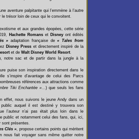
ne aventure palpitante qui l’emmène à l’autre
 le trésor loin de ceux qui le convoitent.
’exotisme et aux grandes épopées, cette série
2019,
Hachette Romans
et
Disney
ont édités
és »
adaptation française de
« Tales from
hez
Disney Press
et directement inspiré de la
esort
et de
Walt Disney World Resort
.
 notre sac et de partir dans la jungle à la
ure puise son inspiration directement dans le
elle s’inspire d’avantage de celui des Parcs
 nombreuses références aux attractions comme
mbre Tiki Enchantée »
…) que seuls les fans
 En effet, nous suivons le jeune Andy dans un
public auquel il est destiné y trouvera son
e l’auteur n’ai pas était plus loin dans le
 public et notamment celui des fans, qui, ici,
y sont présentes.
es Clés »
, propose certains points qui méritent
on nous fait voyager sans même quitter notre