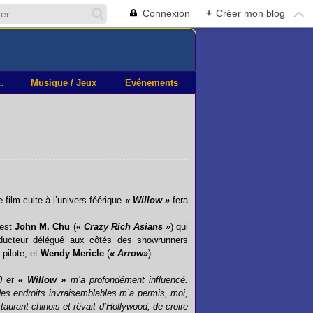
Connexion
+
Créer mon blog
othéque
Musique / Jeux
Événements
le film culte à l’univers féérique
« Willow »
fera
’est
John M. Chu
(
« Crazy Rich Asians »
) qui
roducteur délégué aux côtés des showrunners
 pilote, et
Wendy Mericle
(
« Arrow»
).
0 et
« Willow »
m’a profondément influencé.
des endroits invraisemblables m’a permis, moi,
taurant chinois et rêvait d’Hollywood, de croire