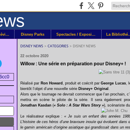
Disney+ / Télévision
Disney Parks
Spectacles / Expositions
La Bibli
DISNEY NEWS
>
CATEGORIES
>
DISNEY NEWS
22 octobre 2020
Willow : Une série en préparation pour Disney+ !
Réalisé par
Ron Howard
, produit et coécrit par
George Lucas
, 
bientôt l’objet d’une nouvelle série
Disney+ Original
.
Alors que le tournage ne devrait commencer que l’an prochain, c
mettra en scène le pilote de la série. Il sera également p
Jonathan Kasdan
(
« Solo : A Star Wars Story »
), scénariste du
Le réalisateur explique :
« Je suis un enfant des années 198
L’histoire de ces héros d’une bravoure inouïe qui évoluent dans 
le gamin américain d’origine asiatique qui grandissait dans un res