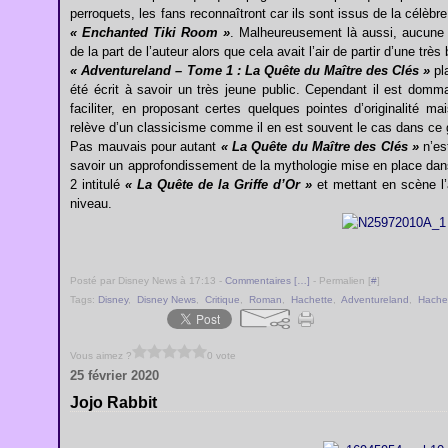
perroquets, les fans reconnaîtront car ils sont issus de la célèbr
« Enchanted Tiki Room »
. Malheureusement là aussi, aucune e
de la part de l’auteur alors que cela avait l’air de partir d’une très
« Adventureland – Tome 1 : La Quête du Maître des Clés »
pl
été écrit à savoir un très jeune public. Cependant il est domma
faciliter, en proposant certes quelques pointes d’originalité m
relève d’un classicisme comme il en est souvent le cas dans ce
Pas mauvais pour autant
« La Quête du Maître des Clés »
n’es
savoir un approfondissement de la mythologie mise en place da
2 intitulé
« La Quête de la Griffe d’Or »
et mettant en scène l’
niveau.
Posté par Disney News à 17:13 -
Commentaires [
…
]
- Permalien [
#
]
Tags:
Disney
,
Disney News
,
Critique
,
Roman
,
Hachette
,
Adventureland
,
Hache
Vous aimez ?
0 vote
25 février 2020
Jojo Rabbit