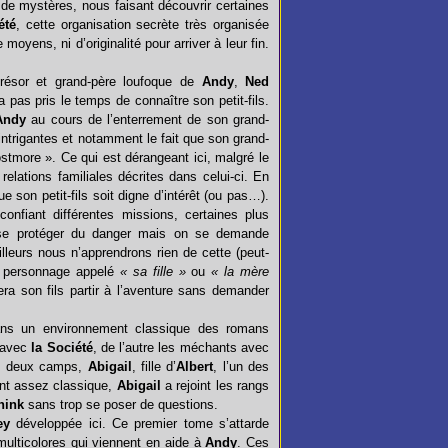
de mystères, nous faisant découvrir certaines
été
, cette organisation secrète très organisée
moyens, ni d’originalité pour arriver à leur fin.
résor et grand-père loufoque de
Andy
,
Ned
a pas pris le temps de connaître son petit-fils.
Andy
au cours de l’enterrement de son grand-
ntrigantes et notamment le fait que son grand-
t Lostmore ». Ce qui est dérangeant ici, malgré le
relations familiales décrites dans celui-ci. En
 son petit-fils soit digne d’intérêt (ou pas…).
onfiant différentes missions, certaines plus
 se protéger du danger mais on se demande
illeurs nous n’apprendrons rien de cette (peut-
 ce personnage appelé
« sa fille »
ou
« la mère
era son fils partir à l’aventure sans demander
dans un environnement classique des romans
s avec
la Société
, de l’autre les méchants avec
es deux camps,
Abigail
, fille d’
Albert
, l’un des
nt assez classique,
Abigail
a rejoint les rangs
hink
sans trop se poser de questions.
ey
développée ici. Ce premier tome s’attarde
multicolores qui viennent en aide à
Andy
. Ces