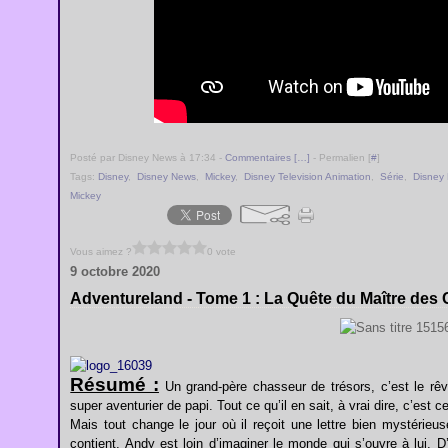
Posté par Disney News à 17:34 -
Commentaires [
…
]
- Permalien [
#
]
Tags:
Disney
,
Disney News
,
Mickey
,
Disney Television Animation
,
Série
,
Disney 
Mickey
Vous aimez ?
0 vote
9 octobre 2020
Adventureland - Tome 1 : La Quête du Maître des 
Résumé :
Un grand-père chasseur de trésors, c’est le rê
super aventurier de papi. Tout ce qu’il en sait, à vrai dire, c’est c
Mais tout change le jour où il reçoit une lettre bien mystérieus
contient, Andy est loin d’imaginer le monde qui s’ouvre à lui. D’