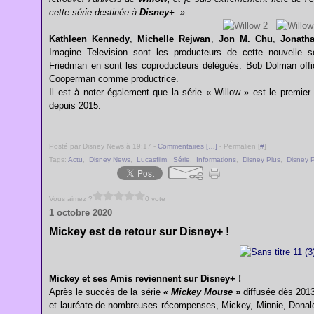
cette série destinée à
Disney+
. »
Kathleen Kennedy
,
Michelle Rejwan
,
Jon M. Chu
,
Jonath
Imagine Television sont les producteurs de cette nouvelle
Friedman en sont les coproducteurs délégués. Bob Dolman offic
Cooperman comme productrice.
Il est à noter également que la série « Willow » est le premier 
depuis 2015.
Posté par Disney News à 19:17 -
Commentaires [
…
]
- Permalien [
#
]
Tags:
Actu
,
Disney News
,
Lucasfilm
,
Série
,
Informations
,
Disney Plus
,
Disney P
Vous aimez ?
0 vote
1 octobre 2020
Mickey est de retour sur Disney+ !
Mickey et ses Amis reviennent sur Disney+ !
Après le succès de la série
« Mickey Mouse »
diffusée dès 201
et lauréate de nombreuses récompenses, Mickey, Minnie, Donald,