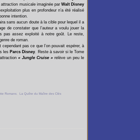
e attraction musicale imaginée par
Walt Disney
xploitation plus en profondeur n’a été réalisé
 bonne intention.
aira sans aucun doute à la cible pour lequel il a
ge de constater que l’auteur a voulu jouer la
ais pas assez exploité à notre goût. Le reste,
 genre de roman.
t cependant pas ce que l’on pouvait espérer, à
ns les
Parcs Disney
. Reste à savoir si le Tome
attraction
« Jungle Cruise »
relève un peu le
tte Romans
,
La Quête du Maître des Clés