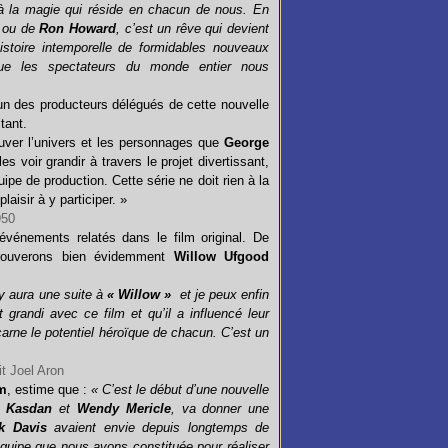
, à la magie qui réside en chacun de nous. En
ou de
Ron Howard
, c’est un rêve qui devient
stoire intemporelle de formidables nouveaux
que les spectateurs du monde entier nous
 l’un des producteurs délégués de cette nouvelle
tant.
ouver l’univers et les personnages que
George
voir grandir à travers le projet divertissant,
uipe de production. Cette série ne doit rien à la
laisir à y participer. »
 événements relatés dans le film original. De
etrouverons bien évidemment
Willow Ufgood
y aura une suite à
« Willow »
et je peux enfin
grandi avec ce film et qu’il a influencé leur
arne le potentiel héroïque de chacun. C’est un
m
, estime que :
« C’est le début d’une nouvelle
 Kasdan
et
Wendy Mericle
, va donner une
k Davis
avaient envie depuis longtemps de
’équipe que nous avons constituée pour réaliser