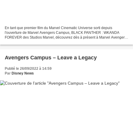
En tant que premier film du Marvel Cinematic Universe sorti depuis
l'ouverture de Marvel Avengers Campus, BLACK PANTHER : WKANDA
FOREVER des Studios Marvel, découvrez dès à présent à Marvel Avengers
Campus le Super Héros qui reprend le rôle iconique de...
Avengers Campus – Leave a Legacy
Publié le 26/09/2022 à 14:59
Par
Disney News