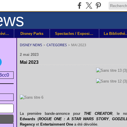
Disney+ / Télévision
Disney Parks
Spectacles / Expositions
La Bibli
DISNEY NEWS
>
CATEGORIES
>
MAI 2023
2 mai 2023
Mai 2023
La première bande-annonce pour
THE CREATOR
, le no
Edwards
(
ROGUE ONE : A STAR WARS STORY
,
GODZIL
Regency
et
Entertainment One
a été dévoilée.