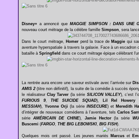
Disney+
a annoncé que
MAGGIE SIMPSON : DANS UNE G
nouveau court métrage de la célébre famille
Simpson
, sera lanc
Dans le court métrage,
Homer
perd la trace de
Maggie
qui sa
aventure hyperspatiale à travers la galaxie. Face à un escadron
bataille à
Springfield
dans ce court métrage épique célébrant l'u
La rentrée aura encore une saveur estivale avec l’arrivée sur
Di
AMIS 2
(titre non définitif), la suite de la comédie à succès ép
le réalisateur
Clay Tarver
(la série
SILICON VALLEY
), c’est l
FURIOUS 9
,
THE SUICIDE SQUAD
),
Lil Rel Howery
MESSIAH
),
Yvonne Orji
(la série
INSECURE
) et
Meredith H
d’intégrer de nouveaux comédiens à l’aventure, tels
Carlos San
série
AMÉRICAIN DE CHINE
),
Jamie Hector
(la série
WU
Buscemi
(
FARGO
,
THE BIG LEBOWSKI
,
BIG FISH
).
Quelques mois ont passé. Les jeunes mariés
Marcus
et
Emi