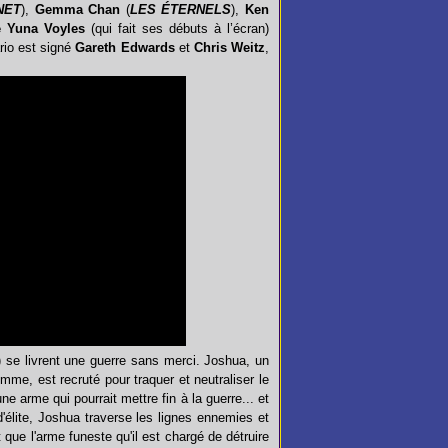
NET
),
Gemma Chan
(
LES ÉTERNELS
),
Ken
e Yuna Voyles
(qui fait ses débuts à l’écran)
ario est signé
Gareth Edwards
et
Chris Weitz
,
IA) se livrent une guerre sans merci. Joshua, un
emme, est recruté pour traquer et neutraliser le
une arme qui pourrait mettre fin à la guerre... et
 d'élite, Joshua traverse les lignes ennemies et
t que l'arme funeste qu'il est chargé de détruire