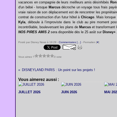
vacances en compagnie de leurs meilleurs amis désinhibés
Ron
d'un bébé - lorsque
Marcus
décroche un voyage tous frais payés
vraie raison de son déplacement est de rencontrer les propriétaire
contrat de construction d'un futur hôtel à
Chicago
. Mais lorsque
Kyla
, déboule à l’improviste dans le club au pire moment poss
incontrôlable, bouleversant les plans de
Marcus
et transformant l
NOS PIRES AMIS 2
sera disponible dès le 25 août sur
Disney+
.
Posté par Disney News à 19:29 -
Commentaires [
…
]
- Permalien [
#
]
Vous aimez ?
0 vote
DISNEYLAND PARIS : Un point sur les projets !
Vous aimerez aussi :
JUILLET 2026
JUIN 2026
MAI 202