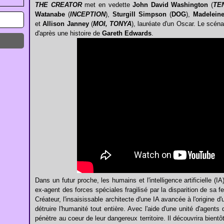
THE CREATOR
met en vedette
John David Washington
(
TE
Watanabe
(
INCEPTION
),
Sturgill Simpson
(
DOG
),
Madelein
et
Allison Janney
(
MOI, TONYA
), lauréate d'un Oscar. Le scén
d'après une histoire de
Gareth Edwards
.
Dans un futur proche, les humains et l'intelligence artificielle (
ex-agent des forces spéciales fragilisé par la disparition de sa f
Créateur, l'insaisissable architecte d'une IA avancée à l'origine d'
détruire l'humanité tout entière. Avec l'aide d'une unité d'agents
pénètre au coeur de leur dangereux territoire. Il découvrira bientô