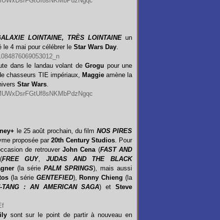
ALAXIE LOINTAINE, TRÈS LOINTAINE
un
é le 4 mai pour célébrer le
Star Wars Day
.
ute dans le landau volant de
Grogu
pour une
 de chasseurs TIE impériaux,
Maggie
amène la
nivers
Star Wars
.
sney+
le 25 août prochain, du film
NOS PIRES
onyme proposée par
20th Century Studios
. Pour
’occasion de retrouver
John Cena
(
FAST AND
(
FREE GUY
,
JUDAS AND THE BLACK
agner
(la série
PALM SPRINGS
), mais aussi
tos
(la série
GENTEFIED
),
Ronny Chieng
(la
-TANG : AN AMERICAN SAGA
) et
Steve
ly
sont sur le point de partir à nouveau en