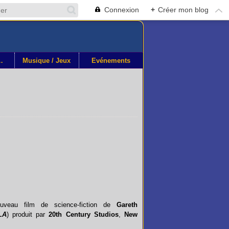
Connexion
+
Créer mon blog
othéque
Musique / Jeux
Événements
uveau film de science-fiction de
Gareth
LA
) produit par
20th Century Studios
,
New