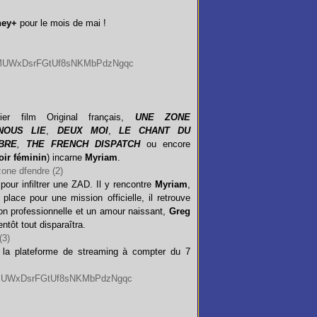
ney+
pour le mois de mai !
r film Original français,
UNE ZONE
NOUS LIE
,
DEUX MOI
,
LE CHANT DU
BRE
,
THE FRENCH DISPATCH
ou encore
oir féminin
) incarne
Myriam
.
pour infiltrer une ZAD. Il y rencontre
Myriam
,
place pour une mission officielle, il retrouve
on professionnelle et un amour naissant,
Greg
ntôt tout disparaîtra.
r la plateforme de streaming à compter du 7