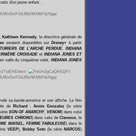
traits d'un jeune enfant...
.
,
Kathleen Kennedy
, la directrice générale de
es
seraient disponibles sur
Disney+
à partir
TURIERS DE L'ARCHE PERDUE
,
INDIANA
ERNIÈ
RE CROISADE
et
INDIANA JONES ET
 en salle du cinquième volet,
INDIANA JONES
voilé sa bande-annonce et son affiche.
Le film
rôle de
Richard
;
Annie Gonzalez
(la série
série
SON OF ANARCHY
,
VENOM
) dans celui
HEURES CHRONO
) dans celui de
Clarence
, le
ME MAISEL, FEMME FABULEUSE
) dans le
série
VEEP
),
Bobby Soto
(la série
NARCOS
)