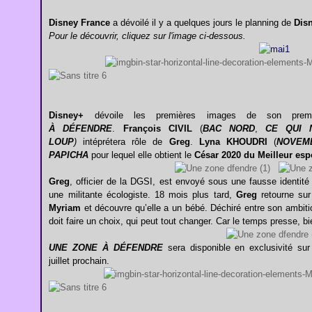
Disney France
a dévoilé il y a quelques jours le planning de
Dis
Pour le découvrir, cliquez sur l'image ci-dessous.
Disney+
dévoile les premières images de son premie
À DÉFENDRE
.
François CIVIL
(
BAC NORD
,
CE QUI 
LOUP
)
intéprétera rôle de
Greg
.
Lyna KHOUDRI
(
NOVEM
PAPICHA
pour lequel elle obtient le
César 2020 du Meilleur esp
Greg
, officier de la DGSI, est envoyé sous une fausse identité 
une militante écologiste. 18 mois plus tard,
Greg
retourne sur 
Myriam
et découvre qu’elle a un bébé. Déchiré entre son ambiti
doit faire un choix, qui peut tout changer. Car le temps presse, bie
UNE ZONE À DÉFENDRE
sera disponible en exclusivité su
juillet prochain.