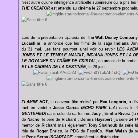
n'est autre qu'une intelligence artificelle supérireure qui a pris les 
THE CREATOR
est attendu au cinéma le 27 septembre prochain
Lors de la présentation
Upfronts
de
The Walt Disney Company
Lucasfilm
, a annoncé que les films de la saga
Indiana Jon
du 31 mai. Les fans pourront ainsi voir ou revoir
LES AVEN
JONES ET LE TEMPLE MAUDIT
,
INDIANA JONES ET LA D
LE ROYAUME DU CRÂNE DE CRISTAL
, en amont de la sortie
ET LE CADRAN DE LA DESTINÉE
, le 28 juin.
FLAMIN’ HOT
, le nouveau film réalisé par
Eva Longoria
, a dé
met en vedette
Jesse Garcia
(
ECHO PARK L.A
) dans le 
GENTEFIED
) dans celui de sa femme
Judy
;
Emilio Rivera
(la 
de
Nacho
, le père de
Richard
;
Dennis Haysbert
(la série
24 
mentor de
Richard
mais également
Tony Shalhoub
(la série
M
rôle de
Roger Enrico
, le PDG de PepsiCo.
Matt Walsh
(la 
et
Pepe Serna
(
SCARFACE
) complètent la distribution.