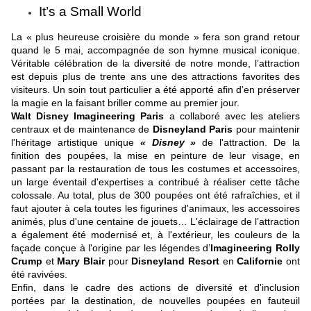
It’s a Small World
La « plus heureuse croisière du monde » fera son grand retour
quand le 5 mai, accompagnée de son hymne musical iconique.
Véritable célébration de la diversité de notre monde, l’attraction
est depuis plus de trente ans une des attractions favorites des
visiteurs. Un soin tout particulier a été apporté afin d’en préserver
la magie en la faisant briller comme au premier jour.
Walt Disney Imagineering Paris
a collaboré avec les ateliers
centraux et de maintenance de
Disneyland Paris
pour maintenir
l'héritage artistique unique
« Disney »
de l'attraction. De la
finition des poupées, la mise en peinture de leur visage, en
passant par la restauration de tous les costumes et accessoires,
un large éventail d'expertises a contribué à réaliser cette tâche
colossale. Au total, plus de 300 poupées ont été rafraîchies, et il
faut ajouter à cela toutes les figurines d'animaux, les accessoires
animés, plus d'une centaine de jouets… L'éclairage de l’attraction
a également été modernisé et, à l'extérieur, les couleurs de la
façade conçue à l'origine par les légendes d’
Imagineering
Rolly
Crump
et
Mary Blair
pour
Disneyland Resort
en
Californie
ont
été ravivées.
Enfin, dans le cadre des actions de diversité et d'inclusion
portées par la destination, de nouvelles poupées en fauteuil