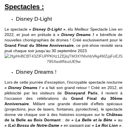
Spectacles :
Disney D-Light
Le spectacle
« Disney D-Light »
, élu Meilleur Spectacle Live en
2022, et joué en prélude à
« Disney Dreams ! »
bénéficie de
nouvelles chorégraphies de drones ! Créé exclusivement pour le
Grand Final du 30ème Anniversaire
, ce pré-show revisité sera
joué chaque soir jusqu’au 30 septembre 2023.
Disney Dreams !
Lors de cette journée d'exception, l’incroyable spectacle nocturne
« Disney Dreams ! »
a fait son grand retour ! Créé en 2012, et
plébiscité par les visiteurs de
Disneyand Paris
, il revient à
l'occasion des célébrations du
Grand Final du 30ème
Anniversaire
. Mêlant une grande diversité d'effets spéciaux
(projections, jeux de lasers, fontaines, pyrotechnie), le spectacle
donne vie chaque soir à des histoires iconiques sur le
Château
de la Belle au Bois Dormant
: de
« La Belle et la Bête »
au
« (Le) Bossu de Notre-Dame »
en passant par
« Le Roi Lion »
,