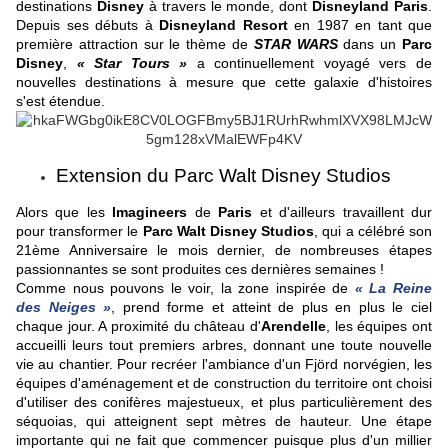
destinations
Disney
à travers le monde, dont
Disneyland Paris
.
Depuis ses débuts à
Disneyland Resort
en 1987 en tant que
première attraction sur le thème de
STAR WARS
dans un
Parc
Disney
,
« Star Tours »
a continuellement voyagé vers de
nouvelles destinations à mesure que cette galaxie d'histoires
s'est étendue.
Extension du Parc Walt Disney Studios
Alors que les
Imagineers
de
Paris
et d'ailleurs travaillent dur
pour transformer le
Parc Walt Disney Studios
, qui a célébré son
21ème Anniversaire le mois dernier, de nombreuses étapes
passionnantes se sont produites ces dernières semaines !
Comme nous pouvons le voir, la zone inspirée de
« La Reine
des Neiges »
, prend forme et atteint de plus en plus le ciel
chaque jour. A proximité du château d'
Arendelle
, les équipes ont
accueilli leurs tout premiers arbres, donnant une toute nouvelle
vie au chantier. Pour recréer l'ambiance d'un Fjörd norvégien, les
équipes d'aménagement et de construction du territoire ont choisi
d'utiliser des conifères majestueux, et plus particulièrement des
séquoias, qui atteignent sept mètres de hauteur. Une étape
importante qui ne fait que commencer puisque plus d'un millier