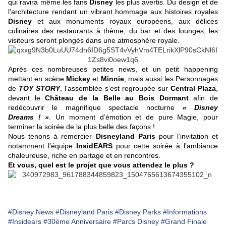
qui ravira même les fans
Disney
les plus avertis. Du design et de
l'architecture rendant un vibrant hommage aux histoires royales
Disney
et aux monuments royaux européens, aux délices
culinaires des restaurants à thème, du bar et des lounges, les
visiteurs seront plongés dans une atmosphère royale.
Après ces nombreuses petites news, et un petit happening
mettant en scène
Mickey
et
Minnie
, mais aussi les Personnages
de
TOY STORY
, l’assemblée s’est regroupée sur
Central Plaza
,
devant le
Château de la Belle au Bois Dormant
afin de
redécouvrir le magnifique spectacle nocturne
« Disney
Dreams ! »
. Un moment d’émotion et de pure Magie, pour
terminer la soirée de la plus belle des façons !
Nous tenons à remercier
Disneyland Paris
pour l’invitation et
notamment l’équipe
InsidEARS
pour cette soirée à l’ambiance
chaleureuse, riche en partage et en rencontres.
Et vous, quel est le projet que vous attendez le plus ?
#Disney News
#Disneyland Paris
#Disney Parks
#Informations
#Insidears
#30ème Anniversaire
#Parcs Disney
#Grand Finale