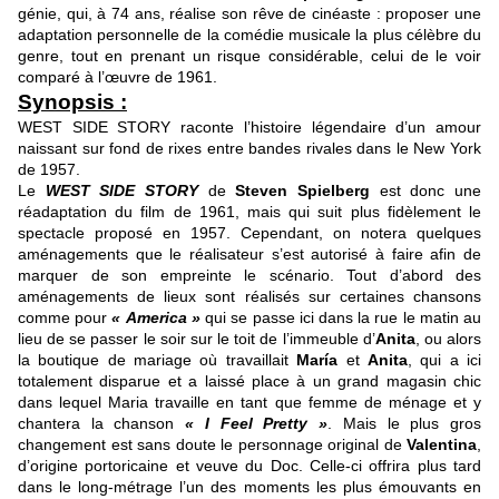
génie, qui, à 74 ans, réalise son rêve de cinéaste : proposer une
adaptation personnelle de la comédie musicale la plus célèbre du
genre, tout en prenant un risque considérable, celui de le voir
comparé à l’œuvre de 1961.
Synopsis :
WEST SIDE STORY raconte l’histoire légendaire d’un amour
naissant sur fond de rixes entre bandes rivales dans le New York
de 1957.
Le
WEST SIDE STORY
de
Steven Spielberg
est donc une
réadaptation du film de 1961, mais qui suit plus fidèlement le
spectacle proposé en 1957. Cependant, on notera quelques
aménagements que le réalisateur s’est autorisé à faire afin de
marquer de son empreinte le scénario. Tout d’abord des
aménagements de lieux sont réalisés sur certaines chansons
comme pour
« America »
qui se passe ici dans la rue le matin au
lieu de se passer le soir sur le toit de l’immeuble d’
Anita
, ou alors
la boutique de mariage où travaillait
María
et
Anita
, qui a ici
totalement disparue et a laissé place à un grand magasin chic
dans lequel Maria travaille en tant que femme de ménage et y
chantera la chanson
« I Feel Pretty »
. Mais le plus gros
changement est sans doute le personnage original de
Valentina
,
d’origine portoricaine et veuve du Doc. Celle-ci offrira plus tard
dans le long-métrage l’un des moments les plus émouvants en