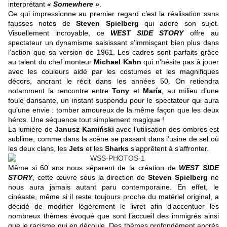
interprétant
« Somewhere »
.
Ce qui impressionne au premier regard c’est la réalisation sans
fausses notes de
Steven Spielberg
qui adore son sujet.
Visuellement incroyable, ce
WEST SIDE STORY
offre au
spectateur un dynamisme saisissant s’immisçant bien plus dans
l’action que sa version de 1961. Les cadres sont parfaits grâce
au talent du chef monteur
Michael Kahn
qui n’hésite pas à jouer
avec les couleurs aidé par les costumes et les magnifiques
décors, ancrant le récit dans les années 50. On retiendra
notamment la rencontre entre
Tony
et
María
, au milieu d’une
foule dansante, un instant suspendu pour le spectateur qui aura
qu’une envie : tomber amoureux de la même façon que les deux
héros. Une séquence tout simplement magique !
La lumière de
Janusz Kamiński
avec l’utilisation des ombres est
sublime, comme dans la scène se passant dans l’usine de sel où
les deux clans, les
Jets
et les
Sharks
s’apprêtent à s’affronter.
Même si 60 ans nous séparent de la création de
WEST SIDE
STORY
, cette œuvre sous la direction de
Steven Spielberg
ne
nous aura jamais autant paru contemporaine. En effet, le
cinéaste, même si il reste toujours proche du matériel original, a
décidé de modifier légèrement le livret afin d’accentuer les
nombreux thèmes évoqué que sont l’accueil des immigrés ainsi
que le racisme qui en découle. Des thèmes profondément ancrés