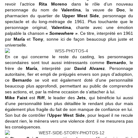
revoir l’actrice
Rita Moreno
dans le rôle d’un nouveau
personnage du nom de
Valentina
, la veuve de
Doc
, le
pharmacien du quartier de
Upper West Side
, personnage du
spectacle et du long-métrage de 1961. Plus touchante que le
personnage original,
Valentina
, chante avec une émotion
palpable la chanson
« Somewhere »
. Ce titre, interprété en 1961
par
María
et
Tony
, sonne ici de façon beaucoup plus juste et
universelle.
En ce qui concerne le reste du casting, les personnages
secondaires sont tout aussi intéressants comme
Bernardo
, le
frère de
María
, interprété par
David Alvarez
. Personnage
autoritaire, fier et empli de préjugés envers son pays d’adoption,
ce
Bernardo
se voit est également doté d’une personnalité
beaucoup plus approfondi, permettant au public de comprendre
ses actions, et, par la même occasion de s’attacher à lui.
Mike Faist
est
Riff
, le leader des
Jets
, qui bénéficie lui aussi
d’une personnalité bien plus détaillée le rendant plus dur mais
également plus fragile du fait de son manque de confiance en lui.
Son but de contrôler l’
Upper West Side
, pour lequel il ne recule
devant rien, le mènera vers une violence dont il ne mesurera pas
les conséquences.