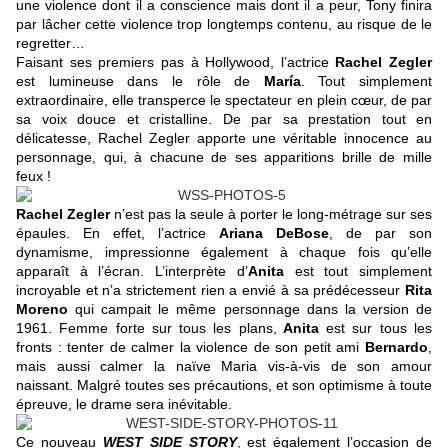
une violence dont il a conscience mais dont il a peur, Tony finira
par lâcher cette violence trop longtemps contenu, au risque de le
regretter…
Faisant ses premiers pas à Hollywood, l’actrice
Rachel Zegler
est lumineuse dans le rôle de
María
. Tout simplement
extraordinaire, elle transperce le spectateur en plein cœur, de par
sa voix douce et cristalline. De par sa prestation tout en
délicatesse, Rachel Zegler apporte une véritable innocence au
personnage, qui, à chacune de ses apparitions brille de mille
feux !
Rachel Zegler
n’est pas la seule à porter le long-métrage sur ses
épaules. En effet, l’actrice
Ariana DeBose
, de par son
dynamisme, impressionne également à chaque fois qu’elle
apparaît à l’écran. L’interprète d’
Anita
est tout simplement
incroyable et n’a strictement rien a envié à sa prédécesseur
Rita
Moreno
qui campait le même personnage dans la version de
1961. Femme forte sur tous les plans,
Anita
est sur tous les
fronts : tenter de calmer la violence de son petit ami
Bernardo
,
mais aussi calmer la naïve Maria vis-à-vis de son amour
naissant. Malgré toutes ses précautions, et son optimisme à toute
épreuve, le drame sera inévitable.
Ce nouveau
WEST SIDE STORY
, est également l’occasion de