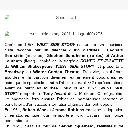
Créée en 1957,
WEST SIDE STORY
est une œuvre musicale
culte façonné par un talentueux trio d’artistes :
Leonard
Bernstein
(musique),
Stephen Sondheim
(paroles) et
Arthur
Laurents
(livret). Inspiré de la tragédie
ROMEO ET JULIETTE
de
William Shakespeare
,
WEST SIDE STORY
fut présenté à
Broadway
au
Winter Garden Theatre
. Très vite, les thèmes
abordés et la partition devinrent extrêmement populaires, au
point que le spectacle tiendra l’affiche durant 732 représentations
avant de partir en tournée. Toujours en 1957,
WEST SIDE
STORY
remporte le
Tony Award
de la Meilleure Chorégraphie.
Le spectacle fera ensuite l’objet de nombreuses reprises et
bénéficiera d’un succès international jamais démenti depuis.
En 1961,
Robert Wise
et
Jerome Robbins
en signe l’adaptation
cinématographique qui remportera dix Oscars (sur onze
nominations).
En 2021, c’est au tour de
Steven Spielberg
, réalisateur de