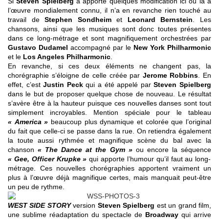
Si
Steven Spielberg
a apporté quelques modification ici ou là à
l’œuvre mondialement connu, il n’a en revanche rien touché au
travail de
Stephen Sondheim
et
Leonard Bernstein
. Les
chansons, ainsi que les musiques sont donc toutes présentes
dans ce long-métrage et sont magnifiquement orchestrées par
Gustavo Dudamel
accompagné par le
New York Philharmonic
et le
Los Angeles Philharmonic
.
En revanche, si ces deux éléments ne changent pas, la
chorégraphie s’éloigne de celle créée par
Jerome Robbins
. En
effet, c’est
Justin Peck
qui a été appelé par
Steven Spielberg
dans le but de proposer quelque chose de nouveau. Le résultat
s’avère être à la hauteur puisque ces nouvelles danses sont tout
simplement incroyables. Mention spéciale pour le tableau
« America »
beaucoup plus dynamique et colorée que l’original
du fait que celle-ci se passe dans la rue. On retiendra également
la toute aussi rythmée et magnifique scène du bal avec la
chanson
« The Dance at the Gym »
ou encore la séquence
« Gee, Officer Krupke »
qui apporte l’humour qu’il faut au long-
métrage. Ces nouvelles chorégraphies apportent vraiment un
plus à l’œuvre déjà magnifique certes, mais manquait peut-être
un peu de rythme.
WEST SIDE STORY
version
Steven Spielberg
est un grand film,
une sublime réadaptation du spectacle de
Broadway
qui arrive