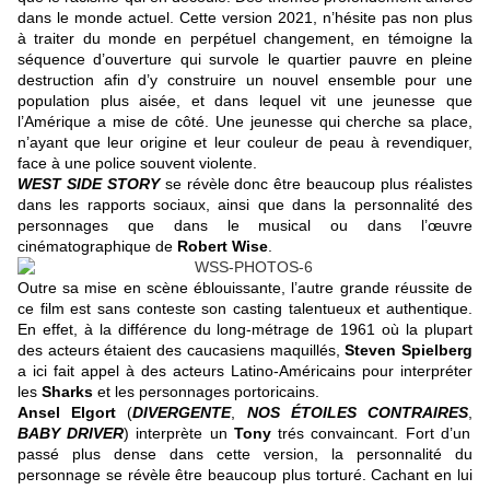
dans le monde actuel. Cette version 2021, n’hésite pas non plus
à traiter du monde en perpétuel changement, en témoigne la
séquence d’ouverture qui survole le quartier pauvre en pleine
destruction afin d’y construire un nouvel ensemble pour une
population plus aisée, et dans lequel vit une jeunesse que
l’Amérique a mise de côté. Une jeunesse qui cherche sa place,
n’ayant que leur origine et leur couleur de peau à revendiquer,
face à une police souvent violente.
WEST SIDE STORY
se révèle donc être beaucoup plus réalistes
dans les rapports sociaux, ainsi que dans la personnalité des
personnages que dans le musical ou dans l’œuvre
cinématographique de
Robert Wise
.
Outre sa mise en scène éblouissante, l’autre grande réussite de
ce film est sans conteste son casting talentueux et authentique.
En effet, à la différence du long-métrage de 1961 où la plupart
des acteurs étaient des caucasiens maquillés,
Steven Spielberg
a ici fait appel à des acteurs Latino-Américains pour interpréter
les
Sharks
et les personnages portoricains.
Ansel Elgort
(
DIVERGENTE
,
NOS ÉTOILES CONTRAIRES
,
BABY DRIVER
) interprète un
Tony
trés convaincant. Fort d’un
passé plus dense dans cette version, la personnalité du
personnage se révèle être beaucoup plus torturé. Cachant en lui