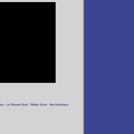
ios
,
Le Dernier Duel
,
Ridley Scott
,
film historique