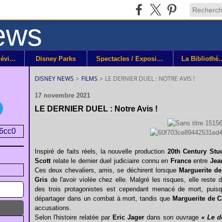
Disney+ / Télévision
Disney Parks
Spectacles / Expositions
La Bibli
DISNEY NEWS
>
FILMS
>
LE DERNIER DUEL : NOTRE AVIS !
17 novembre 2021
LE DERNIER DUEL : Notre Avis !
Inspiré de faits réels, la nouvelle production
20th Century Stu
Scott
relate le dernier duel judiciaire connu en
France
entre
Jea
Ces deux chevaliers, amis, se déchirent lorsque
Marguerite d
Gris
de l'avoir violée chez elle. Malgré les risques, elle rest
des trois protagonistes est cependant menacé de mort, puisq
départager dans un combat à mort, tandis que
Marguerite de 
accusations.
Selon l'histoire relatée par
Eric Jager
dans son ouvrage
« Le d