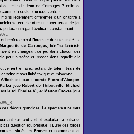
 spectateurs d’être impliqué pleinement dans
 Est-ce celle de Jean de Carrouges ? celle de
e comme la seule et unique vérité ?
moins légèrement différentes d’un chapitre à
udicieuse car elle offre un super terrain de jeu
ic portera un regard évoluant constamment.
i renforce ainsi l’intensité du sujet traité. La
Marguerite de Carrouges
, héroïne féministe
on talent en changeant de jeu dans chacun des
ale pour la scène du procès dans laquelle elle
pectivement et avec autant de talent
Jean de
 certaine masculinité toxique et misogyne.
 Affleck
qui joue le
comte Pierre d’Alençon
,
 Parker
joue
Robert de Thibouville
,
Michael
est le roi
Charles VI
, et
Marton Csokas
joue
 à des décors grandiose. Le spectateur ne sera
 tournant sur fond vert et exploitant à outrance
st pas question (ou presque) ! L’une des forces
naturels situés en
France
et notamment en