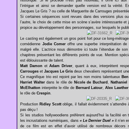
historique. Si le procédé n’est pas nouveau, il offre ici aux
l’intrigue et ainsi se demander quelle version est la vérité.
Jacques Le Gris ? ou celle de Marguerite de Carrouges présenté
Si certaines séquences sont revues dans des versions plus ou 
l’autre, le choix de cette mise en scène s’avère intéressante et j
propice au développement des personnages, sur lesquels le publ
Le casting est également un gros point fort pour ce long-métrage qu
comédienne
Jodie Comer
offre une superbe interprétation de
malgré elle. L’actrice nous démontre ici toute l’étendue de s
chapitres présentant les différents points de vue. Mention spéci
est éblouissante de talent.
Matt Damon
et
Adam Driver
, quant à eux, interprètent res
Carrouges
et
Jacques Le Gris
deux chevaliers représentant une
Ce magnifique trio est rejoint par les non moins talentueux
Ben
Harriet Walter
dans le rôle de
Nicole de Buchard
,
Nathaniel
McElhatton
interprète le rôle de
Bernard Latour
,
Alex Lawther
le rôle de
Crespin
.
Production
Ridley Scott
oblige, il fallait évidemment s’attendre
pas déçu !
Si les studios hollywoodiens préfèrent aujourd’hui la facilité en
les incrustations numériques, dans
« Le Dernier Duel »
il n’en e
de ce film est en effet d’avoir utilisé de nombreux décors 