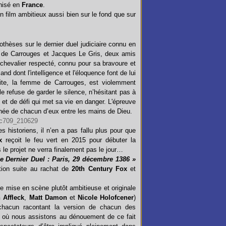
nisé en
France
.
un film ambitieux aussi bien sur le fond que sur
thèses sur le dernier duel judiciaire connu en
 de Carrouges et Jacques Le Gris, deux amis
chevalier respecté, connu pour sa bravoure et
d dont l'intelligence et l'éloquence font de lui
rite, la femme de Carrouges, est violemment
e refuse de garder le silence, n’hésitant pas à
et de défi qui met sa vie en danger. L'épreuve
tinée de chacun d’eux entre les mains de Dieu.
 historiens, il n’en a pas fallu plus pour que
x
reçoit le feu vert en 2015 pour débuter la
 le projet ne verra finalement pas le jour…
e Dernier Duel : Paris, 29 décembre 1386 »
ation suite au rachat de
20th Century Fox
et
 mise en scène plutôt ambitieuse et originale
 Affleck
,
Matt Damon
et
Nicole Holofcener
)
, chacun racontant la version de chacun des
le où nous assistons au dénouement de ce fait