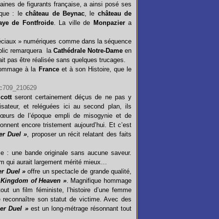
ines de figurants française, a ainsi posé ses
que : le
château de Beynac
, le
château de
aye de Fontfroide
. La ville de
Monpazier
a
péciaux » numériques comme dans la séquence
blic remarquera la
Cathédrale Notre-Dame
en
ait pas être réalisée sans quelques trucages.
hommage à la
France
et à son Histoire, que le
cott
seront certainement déçus de ne pas y
isateur, et reléguées ici au second plan, ils
mœurs de l’époque empli de misogynie et de
nent encore tristement aujourd’hui. Et c’est
er Duel »
, proposer un récit relatant des faits
se : une
bande originale sans aucune saveur.
ilm qui aurait largement mérité mieux…
er Duel »
offre un spectacle de grande qualité,
 Kingdom of Heaven »
. Magnifique hommage
out un film féministe, l’histoire d’une femme
e reconnaître son statut de victime. Avec des
er Duel »
est un long-métrage résonnant tout