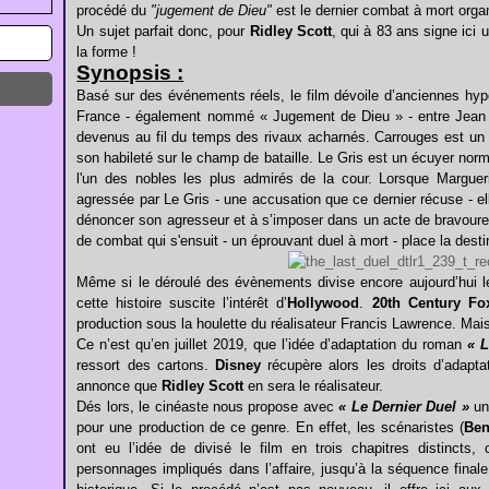
procédé du
"jugement de Dieu"
est le dernier combat à mort orga
Un sujet parfait donc, pour
Ridley Scott
, qui à 83 ans signe ici 
la forme !
Synopsis :
Basé sur des événements réels, le film dévoile d’anciennes hypo
France - également nommé « Jugement de Dieu » - entre Jean
devenus au fil du temps des rivaux acharnés. Carrouges est un 
son habileté sur le champ de bataille. Le Gris est un écuyer norman
l'un des nobles les plus admirés de la cour. Lorsque Margue
agressée par Le Gris - une accusation que ce dernier récuse - ell
dénoncer son agresseur et à s’imposer dans un acte de bravoure 
de combat qui s'ensuit - un éprouvant duel à mort - place la des
Même si le déroulé des évènements divise encore aujourd’hui les
cette histoire suscite l’intérêt d’
Hollywood
.
20th Century Fo
production sous la houlette du réalisateur Francis Lawrence. Mais
Ce n’est qu’en juillet 2019, que l’idée d’adaptation du roman
« L
ressort des cartons.
Disney
récupère alors les droits d’adapt
annonce que
Ridley Scott
en sera le réalisateur.
Dés lors, le cinéaste nous propose avec
« Le Dernier Duel »
une
pour une production de ce genre. En effet, les scénaristes (
Ben
ont eu l’idée de divisé le film en trois chapitres distincts
personnages impliqués dans l’affaire, jusqu’à la séquence fina