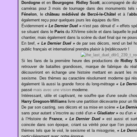
Dordogne
et en
Bourgogne
.
Ridley Scott
, accompagné de diza
caméras pour 3 mois de tournage dans des monuments tels 
Fénelon
, le
château médiéval de Berzé-le-Châtel
et à l’
abb
également reçu pour quelques jours les équipes du film.
Évidemment
« Le Dernier Duel »
n’est pas dénué d’ « effets s
se situant dans le
Paris
du XIVème siècle et dans laquelle le pu
chantier, mais également dans la scène du duel final qui ne pouv
En bref,
« Le Dernier Duel »
de par ses décors, rend un bel 
public français et international prendra plaisir à (re)découvrir !
Si les fans de la première heure des productions de
Ridley S
retrouver de batailles grandioses, marque de fabrique du réal
découvriront en échange une histoire mettant en avant les 
sexisme. Des thèmes au caractère résolument moderne qui réson
également là aussi la grande force du long-métrage
« Le Derni
passé
mais avec une vision
moderne.
Intéressant, utile et captivant,
ne souffre que d’une seule cho
Harry Gregson-Williams
livre une partition décevante pour un f
De par son casting, ses décors et sa mise en scène
« Le Derni
sans pour autant s’inscrire au coté d’un
« Gladiator »
ou d’un
«
à l’Histoire de
France
,
« Le Dernier Duel »
est aussi et surt
coincée dans son époque, criant sa vérité pour que l’on puiss
thèmes tels que le viol, le sexisme et la misogynie,
« Le Derni
particulièrement avec notre époque.