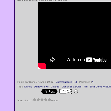
Posté par Disney News à 19:32 -
Commentaires [
…
]
- Permalien [
#
]
Tags:
Disney
,
Disney News
,
Critique
,
DisneySocialClub
,
film
,
20th Century Stud
Vous aimez ?
0 vote