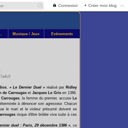
Connexion
+
Créer mon blog
othéque
Musique / Jeux
Événements
dios
,
« Le Dernier Duel »
réalisé par
Ridley
n de Carrouges
et
Jacques Le Gris
en 1386.
e Carrouges
, la femme du premier, accuse
Le
e déterminée à dénoncer son agresseur. Chacun
ue le mari et le violeur présumé doivent se
Carrouges
risque d'être brûlée vive suite à ces
ernier duel : Paris, 29 décembre 1386 »
, ce