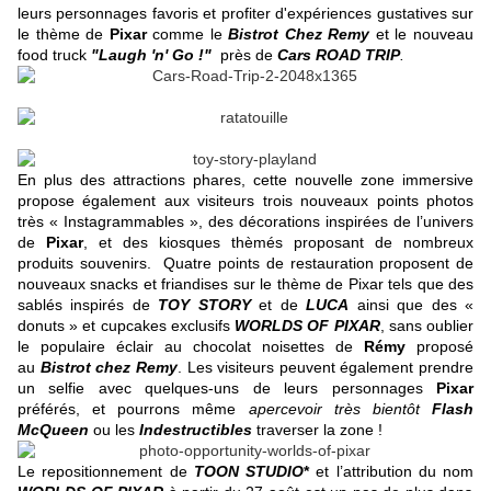
leurs personnages favoris et profiter d'expériences gustatives sur
le thème de
Pixar
comme le
Bistrot Chez Remy
et le nouveau
food truck
"Laugh 'n' Go !"
près de
Cars ROAD TRIP
.
En plus des attractions phares, cette nouvelle zone immersive
propose également aux visiteurs trois nouveaux points photos
très « Instagrammables », des décorations inspirées de l’univers
de
Pixar
, et des kiosques thèmés proposant de nombreux
produits souvenirs. Quatre points de restauration proposent de
nouveaux snacks et friandises sur le thème de Pixar tels que des
sablés inspirés de
TOY STORY
et de
LUCA
ainsi que des «
donuts » et cupcakes exclusifs
WORLDS OF PIXAR
, sans oublier
le populaire éclair au chocolat noisettes de
Rémy
proposé
au
Bistrot chez Remy
. Les visiteurs peuvent également prendre
un selfie avec quelques-uns de leurs personnages
Pixar
préférés, et pourrons même
apercevoir très bientôt
Flash
McQueen
ou les
Indestructibles
traverser la zone
!
Le repositionnement de
TOON STUDIO
*
et l’attribution du nom