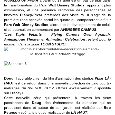
WORLDS OF PIXAR
à partir du 27 août est un pas de plus dans
la transformation du
Parc Walt Disney Studios
, apportant plus
d’immersion, et une présence renforcée des personnages et
histoires
Disney-Pixar
préférées des visiteurs. Il s'agit de la
première zone achevée parmi les quatre qui composeront le futur
Parc Walt Disney Studios
, alors que le développement de celui-
ci se poursuit en commençant par
AVENGERS CAMPUS
.
*
Les Tapis Volants – Flying Carpets Over Agrabah
,
Animagique Theater
et
Animation Celebration
restent pour le
moment dans la zone
TOON STUDIO
.
Doug
, l'adorable chien du film d’animation des studios
Pixar
LÀ
-
HAUT
est de retour dans une nouvelle collection de cinq courts-
métrages
BIENVENUE CHEZ DOUG
exclusivement disponible
sur Disney+.
Cette nouvelle série qui présentera, à travers les yeux
passionnés de
Doug
, des événements du quotidien qui se
produisent dans et autour de son jardin, est réalisée par
Bob
Peterson
scénariste et co-réalisateur de
LÀ-HAUT
.