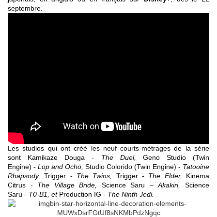
septembre.
Les studios qui ont créé les neuf courts-métrages de la série
sont Kamikaze Douga -
The Duel,
Geno Studio (Twin
Engine) -
Lop and Ochō,
Studio Colorido (Twin Engine) -
Tatooine
Rhapsody,
Trigger -
The Twins,
Trigger -
The Elder,
Kinema
Citrus -
The Village Bride,
Science Saru –
Akakiri,
Science
Saru -
T0-B1, et
Production IG -
The Ninth Jedi.