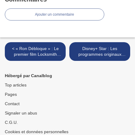
Ajouter un commentaire
< « Ron Débloque » : Le
Disney+ Star : Les
premier film Locksmith
programmes originaux
Animation se dévoile !
2021-2022 ! >
Hébergé par Canalblog
Top articles
Pages
Contact
Signaler un abus
C.G.U.
Cookies et données personnelles