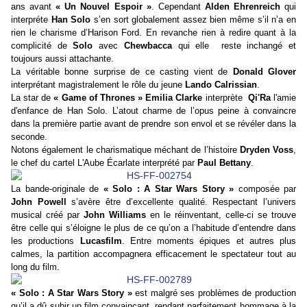
ans avant
« Un Nouvel Espoir »
. Cependant
Alden Ehrenreich
qui
interpréte
Han Solo
s’en sort globalement assez bien même s’il n’a en
rien le charisme d’Harison Ford. En revanche rien à redire quant à la
complicité de
Solo
avec
Chewbacca
qui elle reste inchangé et
toujours aussi attachante.
La véritable bonne surprise de ce casting vient de
Donald Glover
interprétant magistralement le rôle du jeune
Lando Calrissian
.
La star de
« Game of Thrones »
Emilia Clarke
interprète
Qi'Ra
l'amie
d'enfance de Han Solo. L’atout charme de l’opus peine à convaincre
dans la première partie avant de prendre son envol et se révéler dans la
seconde.
Notons également le charismatique méchant de l’histoire
Dryden Voss
,
le chef du cartel L'Aube Écarlate interprété par
Paul Bettany
.
La bande-originale de
« Solo : A Star Wars Story »
composée par
John Powell
s’avère être d’excellente qualité. Respectant l’univers
musical créé par
John Williams
en le réinventant, celle-ci se trouve
être celle qui s’éloigne le plus de ce qu’on a l’habitude d’entendre dans
les productions
Lucasfilm
. Entre moments épiques et autres plus
calmes, la partition accompagnera efficacement le spectateur tout au
long du film.
« Solo : A Star Wars Story »
est malgré ses problèmes de production
qu’il a dû subir un film convaincant, rendant parfaitement hommage à la