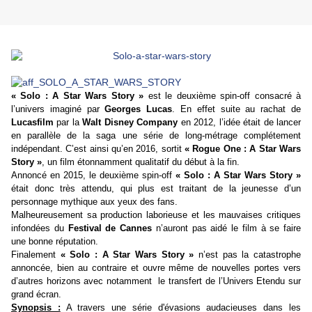
« Solo : A Star Wars Story »
est le deuxième spin-off consacré à
l’univers imaginé par
Georges Lucas
. En effet suite au rachat de
Lucasfilm
par la
Walt Disney Company
en 2012, l’idée était de lancer
en parallèle de la saga une série de long-métrage complétement
indépendant. C’est ainsi qu’en 2016, sortit
« Rogue One : A Star Wars
Story »
, un film étonnamment qualitatif du début à la fin.
Annoncé en 2015, le deuxième spin-off
« Solo : A Star Wars Story »
était donc très attendu, qui plus est traitant de la jeunesse d’un
personnage mythique aux yeux des fans.
Malheureusement sa production laborieuse et les mauvaises critiques
infondées du
Festival de Cannes
n’auront pas aidé le film à se faire
une bonne réputation.
Finalement
« Solo : A Star Wars Story »
n’est pas la catastrophe
annoncée, bien au contraire et ouvre même de nouvelles portes vers
d’autres horizons avec notamment le transfert de l’Univers Etendu sur
grand écran.
Synopsis :
A travers une série d'évasions audacieuses dans les