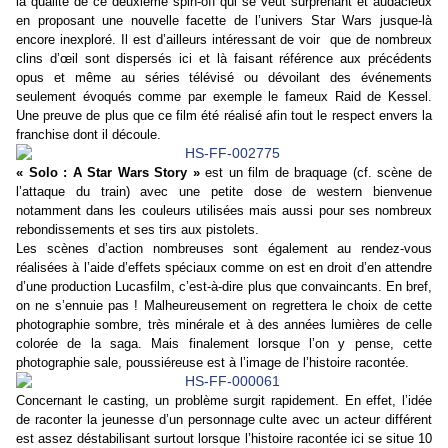
la qualité de ce deuxième spin-off qui se veut surprenant et audacieux
en proposant une nouvelle facette de l’univers Star Wars jusque-là
encore inexploré. Il est d’ailleurs intéressant de voir que de nombreux
clins d’œil sont dispersés ici et là faisant référence aux précédents
opus et même au séries télévisé ou dévoilant des événements
seulement évoqués comme par exemple le fameux Raid de Kessel.
Une preuve de plus que ce film été réalisé afin tout le respect envers la
franchise dont il découle.
« Solo : A Star Wars Story »
est un film de braquage (cf. scène de
l’attaque du train) avec une petite dose de western bienvenue
notamment dans les couleurs utilisées mais aussi pour ses nombreux
rebondissements et ses tirs aux pistolets.
Les scènes d’action nombreuses sont également au rendez-vous
réalisées à l’aide d’effets spéciaux comme on est en droit d’en attendre
d’une production Lucasfilm, c’est-à-dire plus que convaincants. En bref,
on ne s’ennuie pas ! Malheureusement on regrettera le choix de cette
photographie sombre, très minérale et à des années lumières de celle
colorée de la saga. Mais finalement lorsque l’on y pense, cette
photographie sale, poussiéreuse est à l’image de l’histoire racontée.
Concernant le casting, un problème surgit rapidement. En effet, l’idée
de raconter la jeunesse d’un personnage culte avec un acteur différent
est assez déstabilisant surtout lorsque l’histoire racontée ici se situe 10