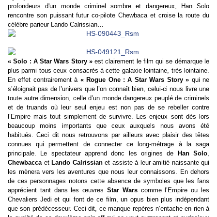
profondeurs d'un monde criminel sombre et dangereux, Han Solo
rencontre son puissant futur co-pilote Chewbaca et croise la route du
célèbre parieur Lando Calrissian…
« Solo : A Star Wars Story »
est clairement le film qui se démarque le
plus parmi tous ceux consacrés à cette galaxie lointaine, très lointaine.
En effet contrairement à
« Rogue One : A Star Wars Story »
qui ne
s’éloignait pas de l’univers que l’on connaît bien, celui-ci nous livre une
toute autre dimension, celle d’un monde dangereux peuplé de criminels
et de truands où leur seul enjeu est non pas de se rebeller contre
l’Empire mais tout simplement de survivre. Les enjeux sont dès lors
beaucoup moins importants que ceux auxquels nous avons été
habitués. Ceci dit nous retrouvons par ailleurs avec plaisir des têtes
connues qui permettent de connecter ce long-métrage à la saga
principale. Le spectateur apprend donc les origines de
Han Solo
,
Chewbacca
et
Lando Calrissian
et assiste à leur amitié naissante qui
les mènera vers les aventures que nous leur connaissons. En dehors
de ces personnages notons cette absence de symboles que les fans
apprécient tant dans les œuvres
Star Wars
comme l’Empire ou les
Chevaliers Jedi et qui font de ce film, un opus bien plus indépendant
que son prédécesseur. Ceci dit, ce manque repères n’entache en rien à