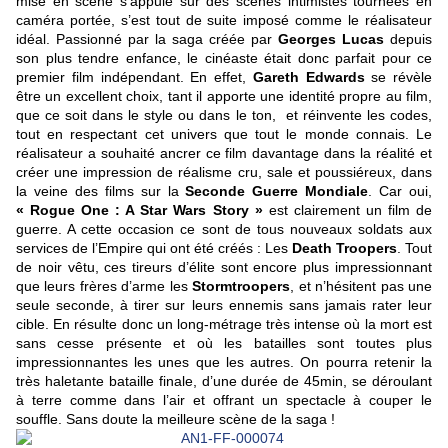
mise en scène s’appuie sur des scènes intimistes tournées en
caméra portée, s’est tout de suite imposé comme le réalisateur
idéal. Passionné par la saga créée par
Georges Lucas
depuis
son plus tendre enfance, le cinéaste était donc parfait pour ce
premier film indépendant. En effet,
Gareth Edwards
se révèle
être un excellent choix, tant il apporte une identité propre au film,
que ce soit dans le style ou dans le ton, et réinvente les codes,
tout en respectant cet univers que tout le monde connais. Le
réalisateur a souhaité ancrer ce film davantage dans la réalité et
créer une impression de réalisme cru, sale et poussiéreux, dans
la veine des films sur la
Seconde Guerre Mondiale
. Car oui,
« Rogue One : A Star Wars Story »
est clairement un film de
guerre. A cette occasion ce sont de tous nouveaux soldats aux
services de l’Empire qui ont été créés : Les
Death Troopers
. Tout
de noir vêtu, ces tireurs d’élite sont encore plus impressionnant
que leurs frères d’arme les
Stormtroopers
, et n’hésitent pas une
seule seconde, à tirer sur leurs ennemis sans jamais rater leur
cible. En résulte donc un long-métrage très intense où la mort est
sans cesse présente et où les batailles sont toutes plus
impressionnantes les unes que les autres. On pourra retenir la
très haletante bataille finale, d’une durée de 45min, se déroulant
à terre comme dans l’air et offrant un spectacle à couper le
souffle. Sans doute la meilleure scène de la saga !