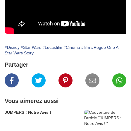
#Disney
#Star Wars
#Lucasfilm
#Cinéma
#film
#Rogue One A
Star Wars Story
Partager
Vous aimerez aussi
JUMPERS : Notre Avis !