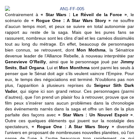
Contrairement à
« Star Wars : Le Réveil de la Force »
, le
scénario de
« Rogue One : A Star Wars Story »
ne souffre
d’aucun temps mort, et peux se suivre en total autonomie par
rapport au reste de la saga. Mais que les pures fans se
rassurent, nombreux sont les clins d’œil et les caméos dissimulés
tout au long du métrage. En effet, beaucoup de personnages
bien connus, se retrouvent, dont
Mon Mothma
, la Sénatrice
devenue leader de l’Alliance Rebelle, à nouveau interprétée par
Genevieve O’Reilly
, ainsi que le personnage joué par
Jimmy
Smits
,
Bail Organa
. Lui et
Mon Monthma
sont parmi les seuls à
penser que le Sénat doit agir s’ils veulent vaincre l’Empire. Pour
eux, le temps des négociations est terminé. N’oublions pas non
plus, l’apparition à plusieurs reprises du
Seigeur Sith Dark
Vador
, qui signe ici son grand retour. Ces personnages (parmi
d’autres), que l’on prend un plaisir fou à retrouver, prouve que ce
film peux s’insérer sans aucun problèmes dans la chronologie
des événements narrés dans la saga et offre un lien de la plus
parfaite des façons avec
« Star Wars : Un Nouvel Espoir »
.
Outre ces quelques éléments qui jouent sur la nostalgie des
spectateurs,
« Rogue One : A Star Wars Story »
diversifie
l’univers en proposant de nombreuses nouvelles planètes, où l’on
passe de l’une à l’autre beaucoup trop rapidement, ce qui