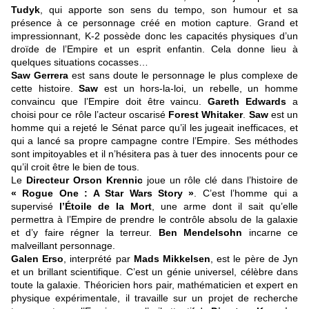
Tudyk
, qui apporte son sens du tempo, son humour et sa
présence à ce personnage créé en motion capture. Grand et
impressionnant, K-2 possède donc les capacités physiques d’un
droïde de l’Empire et un esprit enfantin. Cela donne lieu à
quelques situations cocasses…
Saw Gerrera
est sans doute le personnage le plus complexe de
cette histoire.
Saw
est un hors-la-loi, un rebelle, un homme
convaincu que l’Empire doit être vaincu.
Gareth Edwards
a
choisi pour ce rôle l’acteur oscarisé
Forest Whitaker
.
Saw
est un
homme qui a rejeté le Sénat parce qu’il les jugeait inefficaces, et
qui a lancé sa propre campagne contre l’Empire. Ses méthodes
sont impitoyables et il n’hésitera pas à tuer des innocents pour ce
qu’il croit être le bien de tous.
Le
Directeur Orson Krennic
joue un rôle clé dans l’histoire de
« Rogue One : A Star Wars Story »
. C’est l’homme qui a
supervisé
l’Étoile de la Mort
, une arme dont il sait qu’elle
permettra à l’Empire de prendre le contrôle absolu de la galaxie
et d’y faire régner la terreur.
Ben Mendelsohn
incarne ce
malveillant personnage.
Galen Erso
, interprété par
Mads Mikkelsen
, est le père de Jyn
et un brillant scientifique. C’est un génie universel, célèbre dans
toute la galaxie. Théoricien hors pair, mathématicien et expert en
physique expérimentale, il travaille sur un projet de recherche