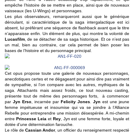
empêche l’histoire de se mettre en place, ainsi que de nouveaux
vaisseaux (les U-Wings) et personnages.
Les plus observateurs, remarqueront aussi que le générique
déroulant, si caractéristique de la saga intergalactique est ici
absent, lui préférant une séquence de flashback avant que le titre
n’apparaisse enfin. Un élément de plus, qui montre la volonté de
Lucasfilm
, de se détacher de sa saga historique. Et ce n’est pas
un mal, bien au contraire, car cela permet de bien poser les
bases de l’histoire et du personnage principal.
Cet opus propose toute une galerie de nouveaux personnages,
anecdotiques certes et ne dégageant pour ainsi dire pas vraiment
de sympathie, si l’on compare avec les autres, mythiques de la
saga. Attachants mais assez froids, ce tout nouveau casting,
présente tout de même des personnages forts, à commencer
par
Jyn Erso
, incarnée par
Felicity Jones
.
Jyn
est une jeune
femme impétueuse et insoumise qui va se joindre à l’Alliance
Rebelle pour entreprendre une mission désespérée. A mi-chemin
entre
Princesse Leia
et
Rey
, Jyn est une femme forte, loyale et
dotée d’une détermination farouche.
Le rôle de
Cassian Andor
, un officier du renseignement respecté