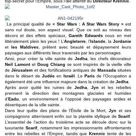
top-secret pour l’Empire, sous l’œil attentif du
Directeur Krennic
.
La principal qualité de
« Star Wars : A Star Wars Story »
est
sans nul doute, son aspect visuel. Que ce soit au niveau des
décors et des effets spéciaux,
Gareth Edwards
nous en met
littéralement plein les yeux ! L’
Angleterre
, l’
Islande
, la
Jordanie
et
les Maldives
, prêtent avec beauté et dépaysement leurs
paysages aux différents lieux traversés par les personnages.
Ainsi, pour créer la ville sainte de
Jedha
, les chefs décorateur
Neil Lamont
et
Doug Chiang
se sont inspirés de la vieille ville
de
Jérusalem
et des fortifications antiques de
Massada
situées
dans le désert de
Judée
en
Israël
. Le
Paris
de l’Occupation a
également été une influence majeure dans la création de
Jedha
.
Après avoir quitté les ruines de
Jedha
,
Jyn
et les rebelles
prennent la direction des montagnes glaciales et humides
d’
Eadu
, un environnement à l’opposé des paysages arides et
désertiques de la ville sainte.
Dans leur quête des plans de l’Étoile de la Mort,
Jyn
et ses
compagnons atterrissent enfin sur la planète idyllique de
Scarif
.
L’essentiel de l’action du troisième acte se déroule donc sur la
luxuriante
Scarif
, notamment les impressionnants affrontements
entre les rebelles et l’Empire, tandis que
Krennic
tente de les