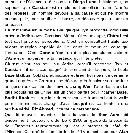
au sein de l’Alliance, a été confié à
Diego Luna
. Initialement, on
suppose que
Cassian
est simplement un officier dans l’armée
des rebelles, un homme dévoué à sa cause et qui ne montre
aucune pitié, mais au fil de l’histoire, on découvre que lui aussi a
un passé…
Chirrut Îmwe
est le moine aveugle que
Jyn
rencontre lorsqu’elle
arrive à
Jedha
avec
Cassian
. Même s’il est aveugle,
Chirrut
est
tout sauf privé de perceptions. C’est un combattant habile aux
talents multiples capable de lire dans le cœur de ceux qui
l’entourent. C’est
Donnie Yen
, un des plus populaires acteurs
d’Asie et un expert en arts martiaux, qui l’interprète.
Chirrut
n’est pas seul sur Jedha lorsqu’il rencontre
Jyn
et
Cassian
: il est accompagné de son ami de toujours, le fidèle
Baze Malbus
. Soldat pragmatique et tireur hors pair, ce dernier a
grandi auprès de
Chirrut
et se déclare prêt à suivre son meilleur
ami jusqu’aux confins de l’univers.
Jiang Wen
, l’une des stars les
plus populaires de Chine, est un choix parfait pour incarner
Baze
.
Bodhi Rook
est un pilote de vaisseau de transport qui travaille
pour l’Empire mais change d’avis lorsqu’il est confronté à une
terrible vérité.
Riz Ahmed
, incarne ce personnage.
Qui dit nouvelle aventure dans lunivers de
Star Wars
, dit
évidemment nouveau droïde. Le
K-2SO
, un garde de la sécurité
de l’Empereur reprogrammé qui est à présent du côté de
l’Alliance. Ce droïde d’une taille de 2,15 m est joué par
Alan