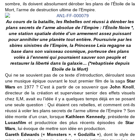
sombre, ils doivent absolument dérober les plans de l’Étoile de la
Mort, l’arme de destruction ultime de l’Empire.
Au cours de la bataille, les Rebelles ont réussi à dérober les
plans secrets de l’arme absolue de l’Empire : l’Étoile Noire *,
une station spatiale dotée d’un armement assez puissant
pour annihiler une planète tout entière. Poursuivie par les
sbires sinistres de l’Empire, la Princesse Leia regagne sa
base dans son vaisseau cosmique, porteuse des plans
volés à l’ennemi qui pourraient sauver son peuple et
restaurer la liberté dans la galaxie… (*rebaptisée depuis
Etoile de la Mort)
Qui ne se souvient pas de ce texte d’introduction, déroulant sous
une musique épique ouvrant le tout premier film de la saga
Star
Wars
en 1977 ? C’est à partir de ce souvenir que
John Knoll
,
directeur de la création et superviseur senior des effets visuels
chez ILM, avait eu l’idée il y a quelques temps déjà en se posant
une seule question : Qui étaient ces rebelles, et comment ont-ils
réussi à voler les plans secrets de l’arme ultime de l’Empire ? Son
idée monte d’un cran, lorsque
Kathleen Kennedy
, présidente de
Lucasfilm
et productrice des plus récents épisodes de
Star
Wars
, lui évoque de mettre son idée en production.
Gareth Edwards
(
« Monsters »
,
« Godzilla »
), dont le style de