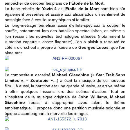
empêcher de dérober les plans de
l’Étoile de la Mort
.
La base rebelle de
Yavin 4
et l’
Etoile de la Mort
sont bien sûr
également présentes et assure aux aficionados un sentiment de
nostalgie face à ces lieux mythiques si familier.
Le long-métrage bénéficie aussi d’effets-spéciaux à couper le
souffle, notamment lors des batailles spectaculaires, et même si
l’on ressent les nouvelles technologies utilisées (notamment la
« motion capture » assez flagrante), l’on a plaisir a retrouvé ce
côté « old school » propre à l’œuvre de
Georges Lucas
, que l’on
aime tant.
Le compositeur oscarisé
Michael Giacchino
(
«
Star Trek Sans
Limites
»,
« Zootopie
»
…) a écrit la musique de ce nouveau
film. Là aussi, la partition est une grande réussite, et arrive même
à offrir quelques frissons lors des scènes d’action. Tout en
s’inspirant de la musique originale de
John Williams
,
Michael
Giacchino
réussi à s’approprier avec talent le thème
emblématique. Il propose donc une partition musicale soignée et
épique accompagnant à merveille les images.