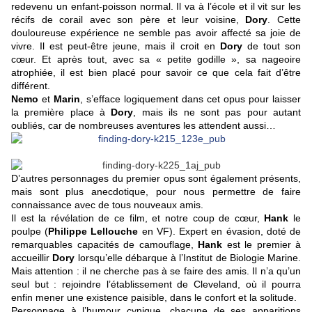
redevenu un enfant-poisson normal. Il va à l’école et il vit sur les
récifs de corail avec son père et leur voisine,
Dory
. Cette
douloureuse expérience ne semble pas avoir affecté sa joie de
vivre. Il est peut-être jeune, mais il croit en
Dory
de tout son
cœur. Et après tout, avec sa « petite godille », sa nageoire
atrophiée, il est bien placé pour savoir ce que cela fait d’être
différent.
Nemo
et
Marin
, s’efface logiquement dans cet opus pour laisser
la première place à
Dory
, mais ils ne sont pas pour autant
oubliés, car de nombreuses aventures les attendent aussi…
D’autres personnages du premier opus sont également présents,
mais sont plus anecdotique, pour nous permettre de faire
connaissance avec de tous nouveaux amis.
Il est la révélation de ce film, et notre coup de cœur,
Hank
le
poulpe (
Philippe Lellouche
en VF). Expert en évasion, doté de
remarquables capacités de camouflage,
Hank
est le premier à
accueillir
Dory
lorsqu’elle débarque à l’Institut de Biologie Marine.
Mais attention : il ne cherche pas à se faire des amis. Il n’a qu’un
seul but : rejoindre l’établissement de Cleveland, où il pourra
enfin mener une existence paisible, dans le confort et la solitude.
Personnage à l’humour cynique, chacune de ses apparitions