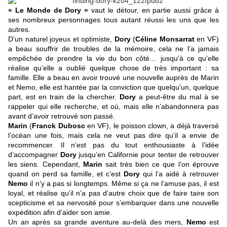
« Le Monde de Dory »
vaut le détour, en partie aussi grâce à
ses nombreux personnages tous autant réussi les uns que les
autres.
D’un naturel joyeux et optimiste,
Dory
(
Céline Monsarrat
en VF)
a beau souffrir de troubles de la mémoire, cela ne l’a jamais
empêchée de prendre la vie du bon côté… jusqu’à ce qu’elle
réalise qu’elle a oublié quelque chose de très important : sa
famille. Elle a beau en avoir trouvé une nouvelle auprès de Marin
et Nemo, elle est hantée par la conviction que quelqu’un, quelque
part, est en train de la chercher.
Dory
a peut-être du mal à se
rappeler qui elle recherche, et où, mais elle n’abandonnera pas
avant d’avoir retrouvé son passé.
Marin
(
Franck Dubosc
en VF), le poisson clown, a déjà traversé
l’océan une fois, mais cela ne veut pas dire qu’il a envie de
recommencer. Il n’est pas du tout enthousiaste à l’idée
d’accompagner
Dory
jusqu’en Californie pour tenter de retrouver
les siens. Cependant,
Marin
sait très bien ce que l’on éprouve
quand on perd sa famille, et c’est
Dory
qui l’a aidé à retrouver
Nemo
il n’y a pas si longtemps. Même si ça ne l’amuse pas, il est
loyal, et réalise qu’il n’a pas d’autre choix que de faire taire son
scepticisme et sa nervosité pour s’embarquer dans une nouvelle
expédition afin d’aider son amie.
Un an après sa grande aventure au-delà des mers,
Nemo
est