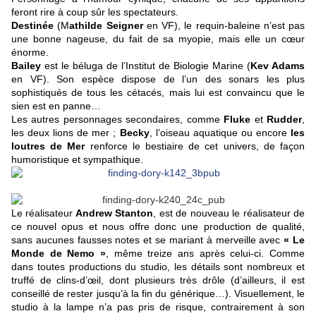
feront rire à coup sûr les spectateurs.
Destinée
(M
athilde Seigner
en VF), le requin-baleine n’est pas
une bonne nageuse, du fait de sa myopie, mais elle un cœur
énorme.
Bailey
est le béluga de l’Institut de Biologie Marine (
Kev Adams
en VF). Son espèce dispose de l’un des sonars les plus
sophistiqués de tous les cétacés, mais lui est convaincu que le
sien est en panne…
Les autres personnages secondaires, comme
Fluke
et
Rudder
,
les deux lions de mer ;
Becky
, l’oiseau aquatique ou encore
les
loutres de Mer
renforce le bestiaire de cet univers, de façon
humoristique et sympathique.
Le réalisateur
Andrew Stanton
, est de nouveau le réalisateur de
ce nouvel opus et nous offre donc une production de qualité,
sans aucunes fausses notes et se mariant à merveille avec
« Le
Monde de Nemo »
, même treize ans après celui-ci. Comme
dans toutes productions du studio, les détails sont nombreux et
truffé de clins-d’œil, dont plusieurs très drôle (d’ailleurs, il est
conseillé de rester jusqu’à la fin du générique…). Visuellement, le
studio à la lampe n’a pas pris de risque, contrairement à son