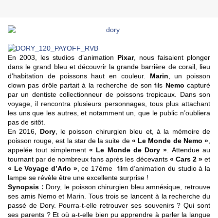
En 2003, les studios d’animation
Pixar
, nous faisaient plonger
dans le grand bleu et découvrir la grande barrière de corail, lieu
d’habitation de poissons haut en couleur.
Marin
, un poisson
clown pas drôle partait à la recherche de son fils
Nemo
capturé
par un dentiste collectionneur de poissons tropicaux. Dans son
voyage, il rencontra plusieurs personnages, tous plus attachant
les uns que les autres, et notamment un, que le public n’oubliera
pas de sitôt.
En 2016,
Dory
, le poisson chirurgien bleu et, à la mémoire de
poisson rouge, est la star de la suite de
« Le Monde de Nemo »
,
appelée tout simplement
« Le Monde de Dory »
. Attendue au
tournant par de nombreux fans après les décevants
« Cars 2 »
et
« Le Voyage d’Arlo »
, ce 17éme film d’animation du studio à la
lampe se révèle être une excellente surprise !
Synopsis :
Dory, le poisson chirurgien bleu amnésique, retrouve
ses amis Nemo et Marin. Tous trois se lancent à la recherche du
passé de Dory. Pourra-t-elle retrouver ses souvenirs ? Qui sont
ses parents ? Et où a-t-elle bien pu apprendre à parler la langue