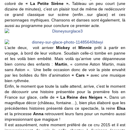
coloré de
« La Petite Sirène ».
Tableau un peu court (une
dizaine de minutes), c’est un plaisir tout de même de redécouvrir
ce grand classique sur scène (enfin…sur glace) et ces
personnages mythiques. Chansons et danses sont également, là
aussi au programme pour conclure ce premier acte.
L’acte deux, voit arriver
Mickey
et
Minnie
prêt à partir en
voyage, à bord de leur voiture. Soudain celle-ci tombe en panne
et les voilà bien embêté. Mais voilà qu’arrive une dépanneuse
bien connu des enfants :
Martin
, « comme Aston Martin, mais
sans Aston ». Une belle occasion donc de voir la piste envahit
par les bolides du film d’animation
« Cars »
avec une musique
bien rythmée.
Enfin, le moment que toute la salle attend, arrive, c’est le moment
de découvrir une histoire présentée pour la première fois en
France sur glace, celle de
« La Reine des Neiges ».
Dans un
magnifique décor (château, fontaine…), bien plus élaboré que les
précédentes histoires présenté dans ce spectacle, la reine
Elsa
et la princesse
Anna
retrouvent leurs fans pour un numéro aussi
impressionnant que magique !
Il est assurément, notre moment préféré de ce cru 2015 et il est