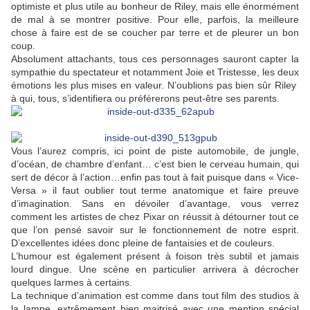
optimiste et plus utile au bonheur de Riley, mais elle énormément
de mal à se montrer positive. Pour elle, parfois, la meilleure
chose à faire est de se coucher par terre et de pleurer un bon
coup.
Absolument attachants, tous ces personnages sauront capter la
sympathie du spectateur et notamment Joie et Tristesse, les deux
émotions les plus mises en valeur. N’oublions pas bien sûr Riley
à qui, tous, s’identifiera ou préférerons peut-être ses parents.
Vous l’aurez compris, ici point de piste automobile, de jungle,
d’océan, de chambre d’enfant… c’est bien le cerveau humain, qui
sert de décor à l’action…enfin pas tout à fait puisque dans « Vice-
Versa » il faut oublier tout terme anatomique et faire preuve
d’imagination. Sans en dévoiler d’avantage, vous verrez
comment les artistes de chez Pixar on réussit à détourner tout ce
que l’on pensé savoir sur le fonctionnement de notre esprit.
D’excellentes idées donc pleine de fantaisies et de couleurs.
L’humour est également présent à foison très subtil et jamais
lourd dingue. Une scène en particulier arrivera à décrocher
quelques larmes à certains.
La technique d’animation est comme dans tout film des studios à
la lampe, extrêmement bien maitrisé avec une mention spécial