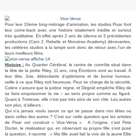
Pour leur 15éme long-métrage d’animation, les studios Pixar font
leur come-back avec une histoire totalement inédite et surtout
très qualitative. En effet après 2 ans de silence et 3 précédentes
productions (Cars 2, Rebelle et Monstres Academy) décevantes,
les célèbres studios à la lampe sont donc de retour avec l’un de
leurs meilleurs films.
Histoire :
Au Quartier Cérébral, le centre de contrôle situé dans
la tête de la petite Riley, 11 ans, cinq Émotions sont au travail. À
leur tête, Joie, débordante d’optimisme et de bonne humeur,
veille à ce que Riley soit heureuse. Peur se charge de la sécurité,
Colère s’assure que la justice règne, et Dégoût empêche Riley de
se faire empoisonner la vie – au sens propre comme au figuré.
Quant à Tristesse, elle n’est pas très sûre de son rôle. Les autres
non plus, d’ailleurs…
Qui n’a jamais voulu savoir ce qui se passe dans nos têtes ou
dans celles des autres ? C’est sur cette question que les artistes
de Pixar ont construit « Vice-Versa ». A l’origine, c’est Pete
Docter, le réalisateur qui, en observant sa propre fille s’est posé
la question, il raconte : « Ma fille avait fait la voix de la jeune Ellie