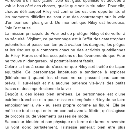
Auréolée d’un halo jaune, Joie est gaie, optimiste et décidée à
voir le bon côté des choses, quelle que soit la situation. Pour elle,
chaque défi auquel Riley est confrontée est une opportunité, et
les moments difficiles ne sont que des contretemps sur la voie
d’un bonheur plus grand. Du moment que Riley est heureuse,
Joie l’est aussi.
La mission principale de Peur est de protéger Riley et de veiller à
sa sécurité. Vigilant, ce personnage est à l’affût des catastrophes
potentielles et passe son temps à évaluer les dangers, les pièges
et les risques que comporte chacune des activités quotidiennes
de Riley. Rares sont les occupations et les événements que Peur
ne trouve ni dangereux, ni potentiellement fatals.
Colère a très à cœur de s’assurer que Riley soit traitée de façon
équitable. Ce personnage impétueux a tendance à exploser
(littéralement) quand les choses ne se passent pas comme
prévu. Il sur-réagit et n’a aucune patience vis-à-vis des petits
tracas et des imperfections de la vie.
Dégoût a des idées bien arrêtées. Le personnage est d’une
extrême franchise et a pour mission d’empêcher Riley de se faire
empoisonner la vie - au sens propre comme au figuré. Elle se
méfie de tout ce qui entre en contact avec la fillette, qu’il s’agisse
de brocolis ou de vêtements passés de mode.
Sa couleur bleutée et son physique en forme de larme renversée
lui vont donc parfaitement. Tristesse aimerait bien être plus